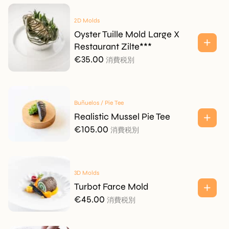
2D Molds
Oyster Tuille Mold Large X
Restaurant Zilte***
€
35.00
消費税別
Buñuelos / Pie Tee
Realistic Mussel Pie Tee
€
105.00
消費税別
3D Molds
Turbot Farce Mold
€
45.00
消費税別