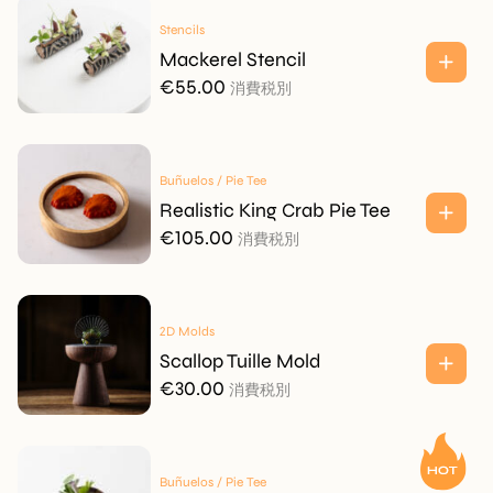
Stencils
Mackerel Stencil
€
55.00
消費税別
Buñuelos / Pie Tee
Realistic King Crab Pie Tee
€
105.00
消費税別
2D Molds
Scallop Tuille Mold
€
30.00
消費税別
Buñuelos / Pie Tee