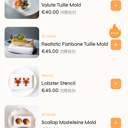
Volute Tuille Mold
€
40.00
消費税別
2D Molds
Realistic Fishbone Tuille Mold
€
45.00
消費税別
Stencils
Lobster Stencil
€
45.00
消費税別
3D Molds
Scallop Madeleine Mold