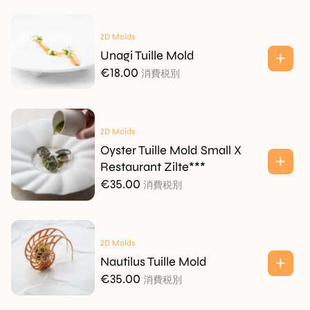
2D Molds
Unagi Tuille Mold
€
18.00
消費税別
2D Molds
Oyster Tuille Mold Small X
Restaurant Zilte***
€
35.00
消費税別
2D Molds
Nautilus Tuille Mold
€
35.00
消費税別