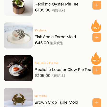
Realistic Oyster Pie Tee
€
105.00
消費税別
3D Molds
Fish Scale Farce Mold
€
45.00
消費税別
Buñuelos / Pie Tee
Realistic Lobster Claw Pie Tee
€
105.00
消費税別
2D Molds
Brown Crab Tuille Mold