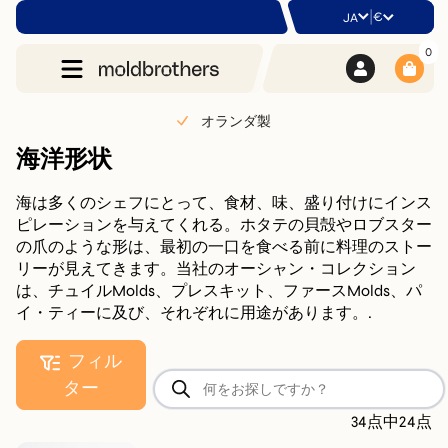
|
€
JA
0
オランダ製
海洋形状
海は多くのシェフにとって、食材、味、盛り付けにインス
ピレーションを与えてくれる。ホタテの貝殻やロブスター
の爪のような形は、最初の一口を食べる前に料理のストー
リーが見えてきます。当社のオーシャン・コレクション
は、チュイルMolds、プレスキット、ファースMolds、パ
イ・ティーに及び、それぞれに用途があります。.
フィル
商
ター
品
検
34点中24点
索