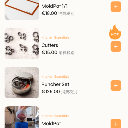
MoldPat 1/1
€
18.00
消費税別
Kitchen Essentials
Cutters
€
15.00
消費税別
Kitchen Essentials
Puncher Set
€
125.00
消費税別
Kitchen Essentials
MoldPot