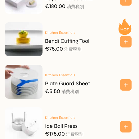
€
180.00
消費税別
Kitchen Essentials
Bendi Cutting Tool
€
75.00
消費税別
Kitchen Essentials
Plate Guard Sheet
€
5.50
消費税別
Kitchen Essentials
Ice Ball Press
€
175.00
消費税別