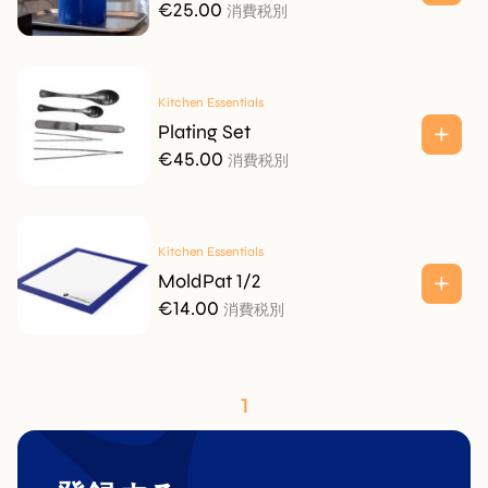
€
25.00
消費税別
Kitchen Essentials
Plating Set
€
45.00
消費税別
Kitchen Essentials
MoldPat 1/2
€
14.00
消費税別
1