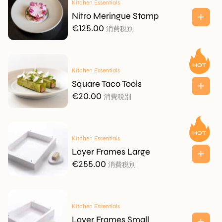
Kitchen Essentials
Nitro Meringue Stamp
€
125.00
消費税別
Kitchen Essentials
Square Taco Tools
€
20.00
消費税別
Kitchen Essentials
Layer Frames Large
€
255.00
消費税別
Kitchen Essentials
Layer Frames Small