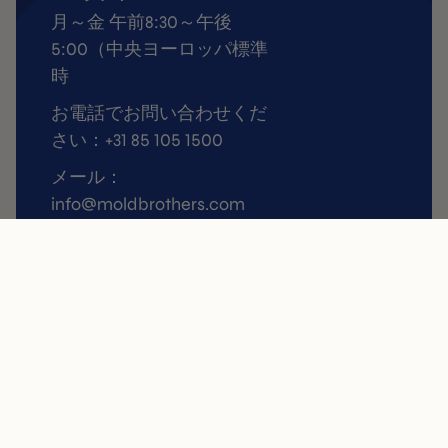
月～金 午前8:30～午後
5:00（中央ヨーロッパ標準
時
お電話でお問い合わせくだ
さい：+31 85 105 1500
メール：
info@moldbrothers.com
サービス
ショップ
よくあるご質問
3D Mold
配達
チュイル型
返品について
タルトレット Molds