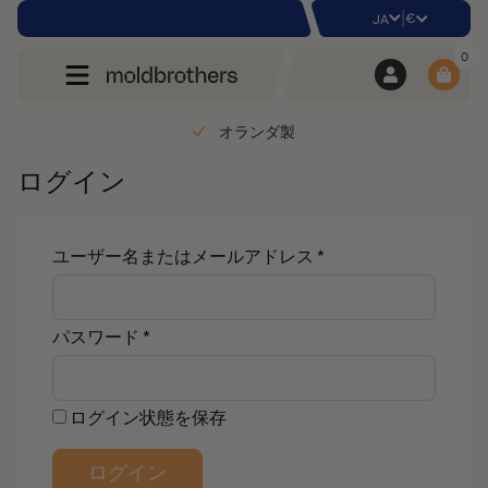
|
€
JA
0
オランダ製
ログイン
必
ユーザー名またはメールアドレス
*
須
必
パスワード
*
須
ログイン状態を保存
ログイン