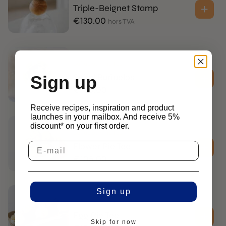
Triple-Beignet Stamp
€
130.00
hors TVA
Buñuelos / Pie Tee
Spiral Buñuelos
Sign up
€
105.00
hors TVA
Receive recipes, inspiration and product
launches in your mailbox. And receive 5%
discount* on your first order.
Buñuelos / Pie Tee
Flower Pie Tee
€
105.00
hors TVA
Sign up
Buñuelos / Pie Tee
Egg Pie Tee
Skip for now