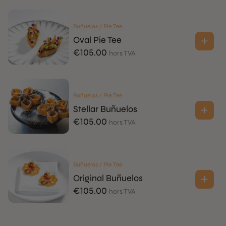
initial
actuel
était
est
Buñuelos / Pie Tee
:
:
Oval Pie Tee
€95.00.
€75.00.
€
105.00
hors TVA
Buñuelos / Pie Tee
Stellar Buñuelos
€
105.00
hors TVA
Buñuelos / Pie Tee
Original Buñuelos
€
105.00
hors TVA