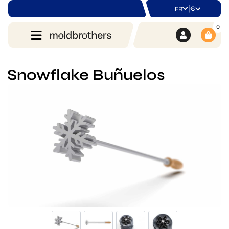
|
€
FR
0
Snowflake Buñuelos