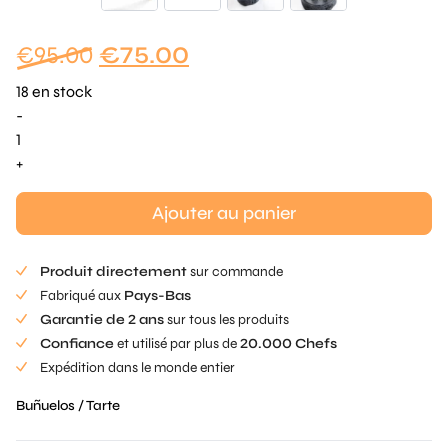
Le
Le
€
95.00
€
75.00
prix
prix
18 en stock
initial
actuel
-
quantité
était
est
de
+
:
:
Snowflake
€95.00.
€75.00.
Buñuelos
Ajouter au panier
Produit directement
sur commande
Fabriqué aux
Pays-Bas
Garantie de 2 ans
sur tous les produits
Confiance
et utilisé par plus de
20.000 Chefs
Expédition dans le monde entier
Buñuelos / Tarte