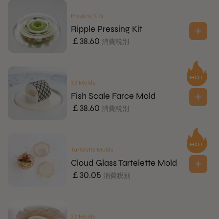
Pressing Kits
Ripple Pressing Kit
￡
38.60
消費税別
3D Molds
Fish Scale Farce Mold
￡
38.60
消費税別
Tartelette Molds
Cloud Glass Tartelette Mold
￡
30.05
消費税別
3D Molds