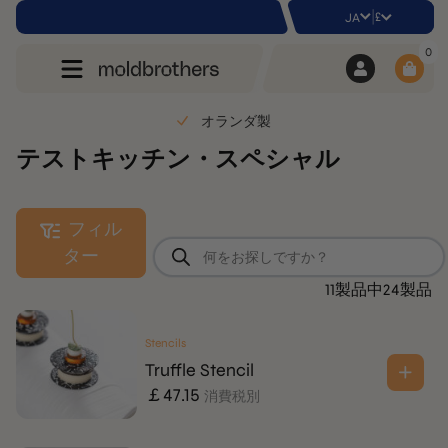
|
£
JA
0
オランダ製
テストキッチン・スペシャル
フィル
商
ター
品
検
11製品中24製品
索
Stencils
Truffle Stencil
￡
47.15
消費税別