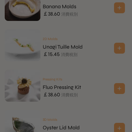
Banana Molds
￡
38.60
消費税別
2D Molds
Unagi Tuille Mold
￡
15.45
消費税別
Pressing Kits
Fluo Pressing Kit
￡
38.60
消費税別
3D Molds
Oyster Lid Mold