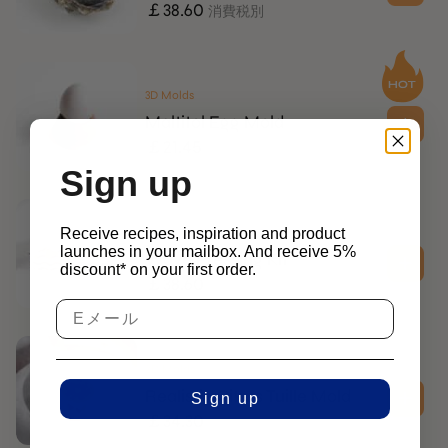
￡
38.60
消費税別
3D Molds
Maltitol Egg Mold
￡
21.45
消費税別
Sign up
Receive recipes, inspiration and product
Pressing Kits
launches in your mailbox. And receive 5%
Wave Pressing Kit
discount* on your first order.
￡
38.60
消費税別
2D Molds
Realistic Citrus Tuille Mold
Sign up
￡
34.30
消費税別