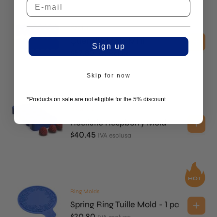
3D Molds
Quenelle Mold Mini
Sign up
$
57.80
IVA esclusa
Skip for now
*Products on sale are not eligible for the 5% discount.
3D Molds
Realistic Raspberry Mold
$
40.45
IVA esclusa
Ring Molds
Spring Ring Tuille Mold - 1 pc
$
20.80