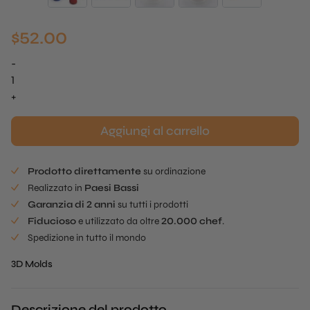
$
52.00
-
Fragola
realistica
+
Mold
quantità
Aggiungi al carrello
Prodotto direttamente
su ordinazione
Realizzato in
Paesi Bassi
Garanzia di 2 anni
su tutti i prodotti
Fiducioso
e utilizzato da oltre
20.000 chef
.
Spedizione in tutto il mondo
3D Molds
Descrizione del prodotto