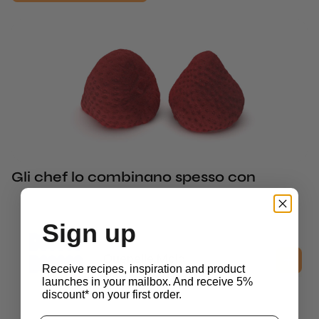
Gli chef lo combinano spesso con
Sign up
3D Molds
Quenelle Mold
Receive recipes, inspiration and product
$
63.55
IVA esclusa
launches in your mailbox. And receive 5%
discount* on your first order.