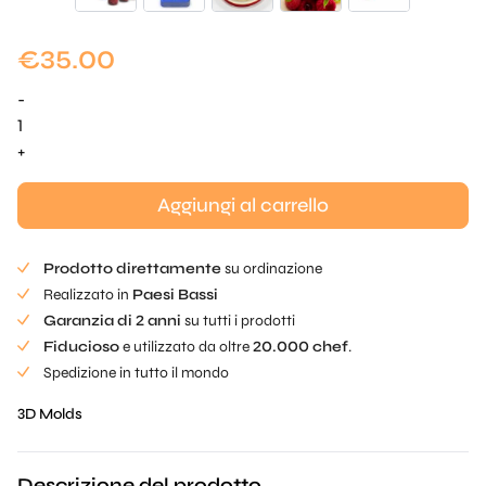
€
35.00
-
Quantità
realistica
+
di
Raspberry
Aggiungi al carrello
Mold
Prodotto direttamente
su ordinazione
Realizzato in
Paesi Bassi
Garanzia di 2 anni
su tutti i prodotti
Fiducioso
e utilizzato da oltre
20.000 chef
.
Spedizione in tutto il mondo
3D Molds
Descrizione del prodotto