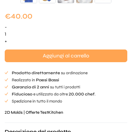
€
40.00
-
Tuille
realistico
+
agli
agrumi
Aggiungi al carrello
Mold
quantità
Prodotto direttamente
su ordinazione
Realizzato in
Paesi Bassi
Garanzia di 2 anni
su tutti i prodotti
Fiducioso
e utilizzato da oltre
20.000 chef
.
Spedizione in tutto il mondo
2D Molds
|
Offerte TestKitchen
Descrizione del prodotto