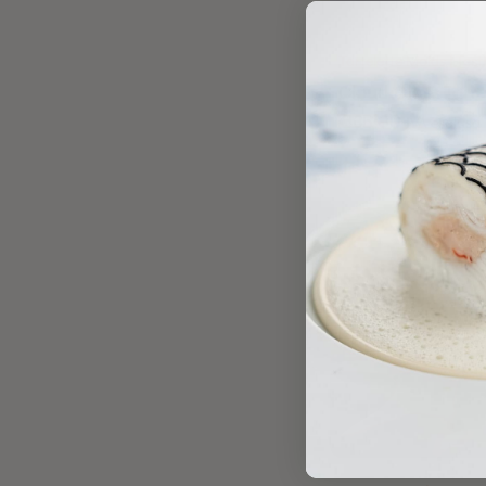
Tartelette Molds | Tes
Cloud Glass Tart
€
35.00
IVA esclusa