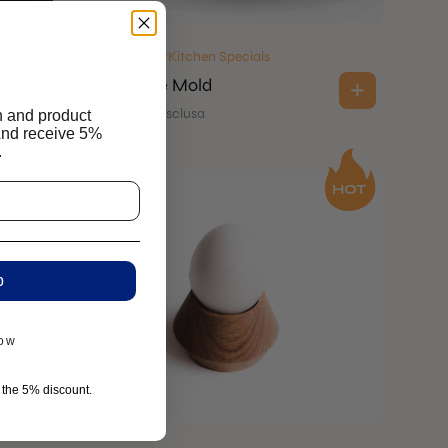
2D Molds | TestKitchen Specials
Unagi Tuille Mold
€
18.00
IVA esclusa
n and product
And receive 5%
.
p
now
r the 5% discount.