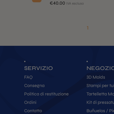
€
40.00
IVA esclusa
1
SERVIZIO
NEGOZI
FAQ
3D Molds
Consegna
Stampi per tui
Politica di restituzione
Tartelletta M
Ordini
Kit di pressat
Contatto
Buñuelos / Pi