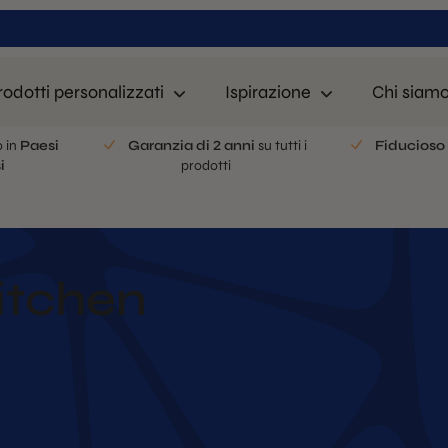
rodotti personalizzati
Ispirazione
Chi siam
o in
Paesi
Garanzia di 2 anni
su tutti i
Fiducioso
i
prodotti
itchen