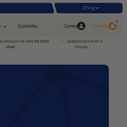
IT
€
|
0
o
Contatto
Conto
Carrello
e utilizzato da oltre
20.000
Spedizione in tutto il
chef
.
mondo