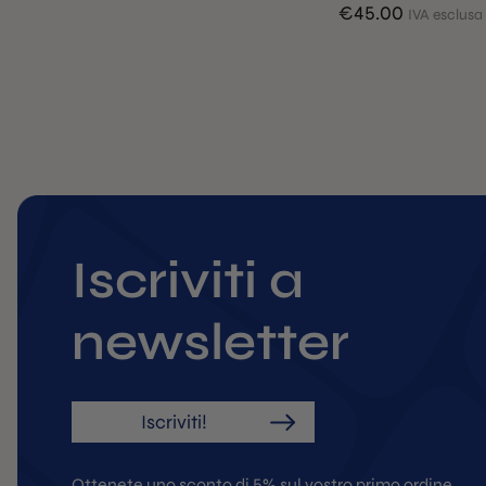
€
45.00
IVA esclusa
Iscriviti a
newsletter
Iscriviti!
Ottenete uno sconto di 5% sul vostro primo ordine.