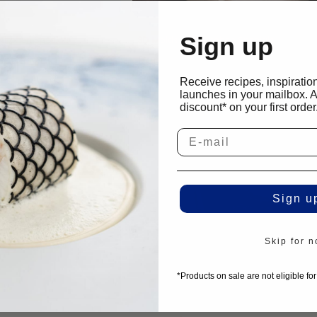
Sign up
tKitchen Specials
3D Molds | TestKitchen Specials
elette Mold
Banana Molds
€
45.00
IVA esclusa
Receive recipes, inspiratio
launches in your mailbox. 
discount* on your first order
Sign u
Skip for 
*Products on sale are not eligible fo