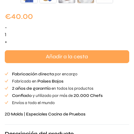
€
40.00
-
Cítricos
realistas
+
Tuille
Mold
Añadir a la cesta
cantidad
Fabricación directa
por encargo
Fabricado en
Países Bajos
2 años de garantía
en todos los productos
Confiado
y utilizado por más de
20.000 Chefs
Envíos a todo el mundo
2D Molds
|
Especiales Cocina de Pruebas
Descripción del producto