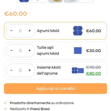
€
60.00
-
+
€
60.00
Agrumi Mold
Tuille agli
-
+
€
30.00
agrumi Mold
€
90.00
Insieme Mold
-
+
Il
dell'agrume
€
80.00
prezzo
Il
originale
prezzo
Aggiungi al carrello
era:
attuale
€90,00.
è:
Prodotto direttamente
su ordinazione
€
Realizzato in
Paesi Bassi
80,00.