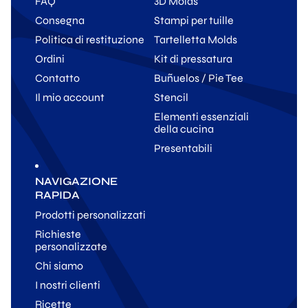
FAQ
3D Molds
Consegna
Stampi per tuille
Politica di restituzione
Tartelletta Molds
Ordini
Kit di pressatura
Contatto
Buñuelos / Pie Tee
Il mio account
Stencil
Elementi essenziali
della cucina
Presentabili
NAVIGAZIONE
RAPIDA
Prodotti personalizzati
Richieste
personalizzate
Chi siamo
I nostri clienti
Ricette