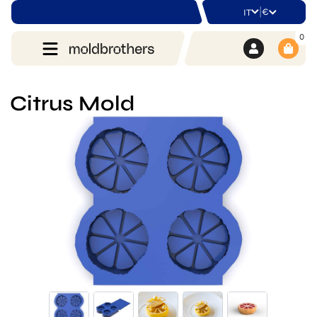
|
€
IT
0
Citrus Mold