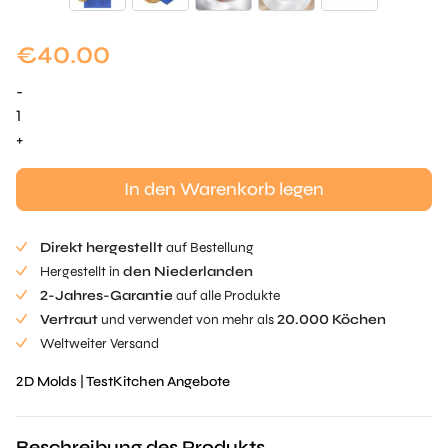
€
40.00
-
Realistische
Zitrusfrucht
+
Tuille
Mold
In den Warenkorb legen
Menge
Direkt hergestellt
auf Bestellung
Hergestellt in
den Niederlanden
2-Jahres-Garantie
auf alle Produkte
Vertraut
und verwendet von mehr als
20.000 Köchen
Weltweiter Versand
2D Molds
|
TestKitchen Angebote
Beschreibung des Produkts