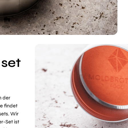
 set
n der
e findet
ets. Wir
r-Set ist