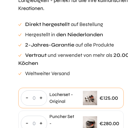
Langlebigkeit - perfekt für alle Ihre kulinarischen
Kreationen.
Direkt hergestellt
auf Bestellung
Hergestellt in
den Niederlanden
2-Jahres-Garantie
auf alle Produkte
Vertraut
und verwendet von mehr als
20.0
Köchen
Weltweiter Versand
Locherset -
-
+
€
125.00
Original
Puncher Set
-
+
€
280.00
-