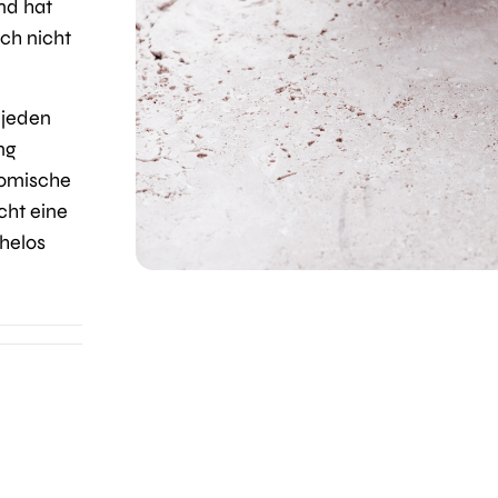
nd hat
ich nicht
 jeden
ng
nomische
cht eine
ühelos