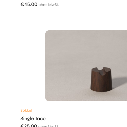
€
45.00
ohne MwSt.
Sōkkel
Single Taco
€
25.00
ohne MwSt.