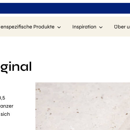
enspezifische Produkte
Inspiration
Über u
ginal
0,5
tanzer
 sich