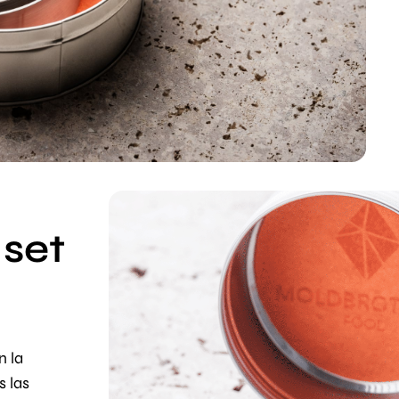
 set
n la
s las