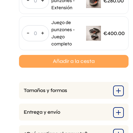
-
+
€
280.00
punzones -
Extensión
Juego de
punzones -
-
+
€
400.00
Juego
completo
Añadir a la cesta
Tamaños y formas
Entrega y envío