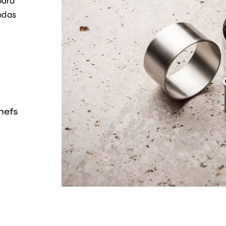
para
todas
hefs