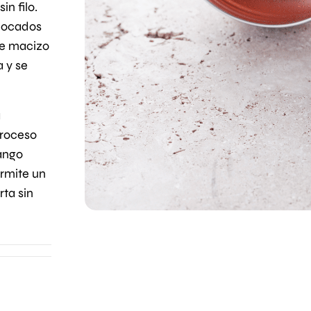
n filo.
bocados
le macizo
a y se
a
proceso
mango
rmite un
rta sin