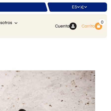
ES
€
|
0
sotros
Cuenta
Carrito