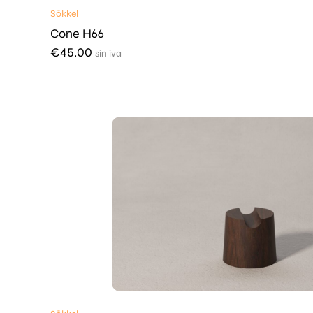
Sōkkel
Cone H66
€
45.00
sin iva