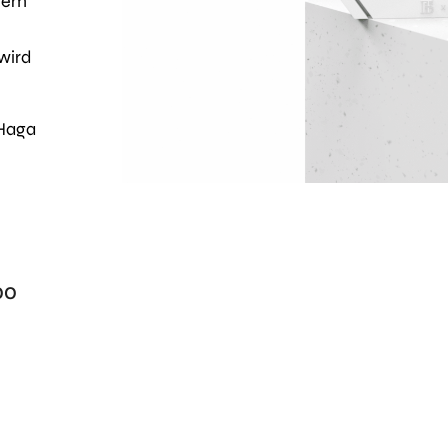
ndem
wird
Haga
00