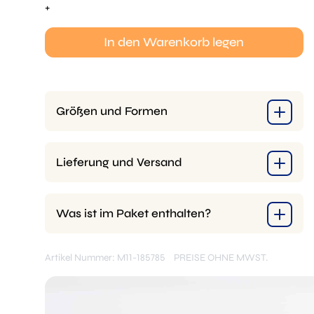
Schneidwerkzeug
+
Menge
In den Warenkorb legen
Größen und Formen
Lieferung und Versand
Was ist im Paket enthalten?
Artikel Nummer: M11-185785
PREISE OHNE MWST.