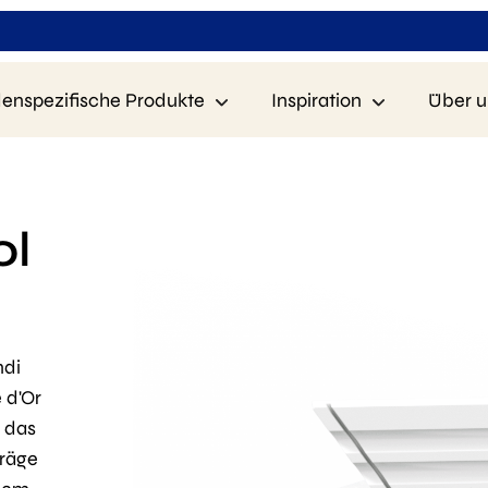
enspezifische Produkte
Inspiration
Über u
ol
ndi
 d'Or
 das
hräge