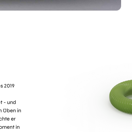
s 2019
t - und
m Üben in
chte er
Moment in