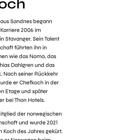
och
i aus Sandnes begann
 Karriere 2006 im
n Stavanger. Sein Talent
haft führten ihn in
en wie das Noma, das
hias Dahlgren und das
k. Nach seiner Rückkehr
rde er Chefkoch in der
n Etage und später
er bei Thon Hotels.
5 Mitglied der norwegischen
schaft und wurde 2021
 Koch des Jahres gekürt.
rte er Norwegen beim