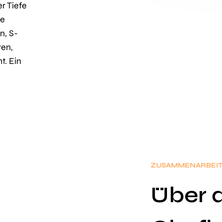
r Tiefe
ue
n, S-
ren,
t. Ein
ZUSAMMENARBEI
Über 