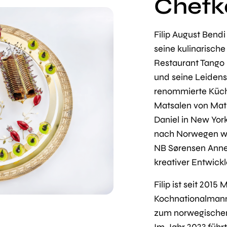
Chefk
Filip August Bend
seine kulinarische
Restaurant Tango i
und seine Leidensc
renommierte Küch
Matsalen von Mat
Daniel in New Yor
nach Norwegen wu
NB Sørensen Anne
kreativer Entwickl
Filip ist seit 201
Kochnationalmann
zum norwegischen
Im Jahr 2023 füh