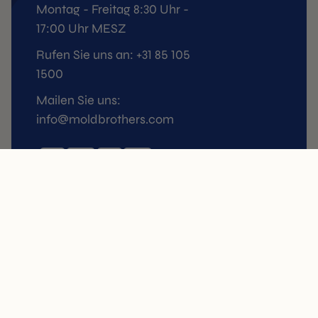
Montag - Freitag 8:30 Uhr -
17:00 Uhr MESZ
Rufen Sie uns an: +31 85 105
1500
Mailen Sie uns:
info@moldbrothers.com
DIENST
SHOP
FAQ
3D-Molds
Lieferung
Tuille-Formen
Rückgabepolitik
Tartelette Molds
Bestellungen
Press-Kits