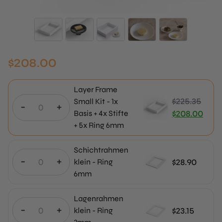
$
208.00
Layer Frame
$
225.35
Small Kit - 1x
-
+
Ursprünglich
Basis + 4x Stifte
$
208.00
+ 5x Ring 6mm
Preis
Aktueller
war:
Preis
Schichtrahmen
$225.35
ist:
-
+
$
28.90
klein - Ring
$208.00.
6mm
Lagenrahmen
-
+
$
23.15
klein - Ring