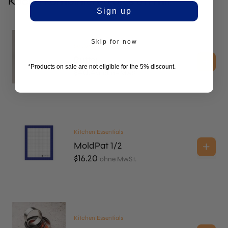
Köche kombinieren dies oft mit
Sign up
Skip for now
Sōkkel
Butter
*Products on sale are not eligible for the 5% discount.
$
40.45
ohne MwSt.
Kitchen Essentials
MoldPat 1/2
$
16.20
ohne MwSt.
Kitchen Essentials