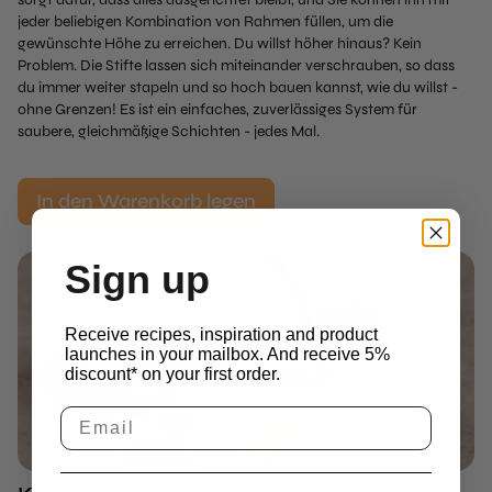
jeder beliebigen Kombination von Rahmen füllen, um die
gewünschte Höhe zu erreichen. Du willst höher hinaus? Kein
Problem. Die Stifte lassen sich miteinander verschrauben, so dass
du immer weiter stapeln und so hoch bauen kannst, wie du willst -
ohne Grenzen! Es ist ein einfaches, zuverlässiges System für
saubere, gleichmäßige Schichten - jedes Mal.
In den Warenkorb legen
Sign up
Receive recipes, inspiration and product
launches in your mailbox. And receive 5%
discount* on your first order.