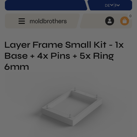
|
$
DE
0
Layer Frame Small Kit - 1x
Base + 4x Pins + 5x Ring
6mm