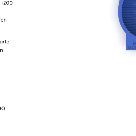
d +200
fen
arte
in
00