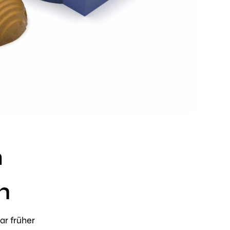
n
h
ar früher