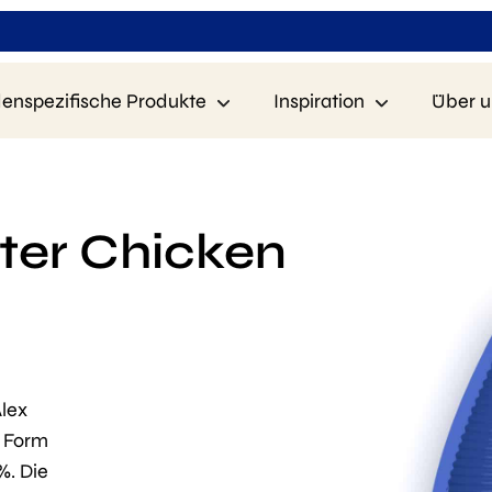
enspezifische Produkte
Inspiration
Über u
nter Chicken
Alex
1 Form
%. Die