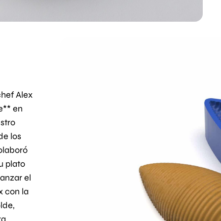
chef Alex
e** en
stro
de los
olaboró
u plato
canzar el
x con la
lde,
ra