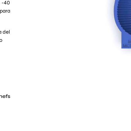
 -40
 para
a del
to
hefs