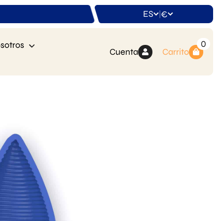
ES
€
|
0
sotros
Cuenta
Carrito