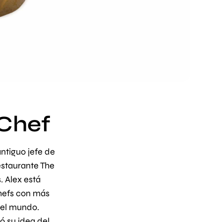
 Chef
 antiguo jefe de
staurante The
 Alex está
hefs con más
del mundo.
ó su idea del