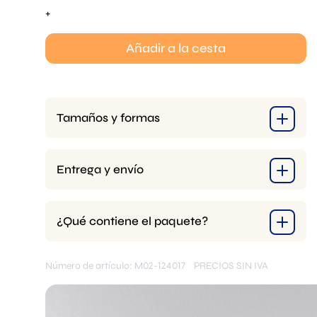
Dilling
+
-
Pollo
Añadir a la cesta
Hunter
Mold
cantidad
Tamaños y formas
Entrega y envío
¿Qué contiene el paquete?
Número de artículo: M02-124017
PRECIOS SIN IVA