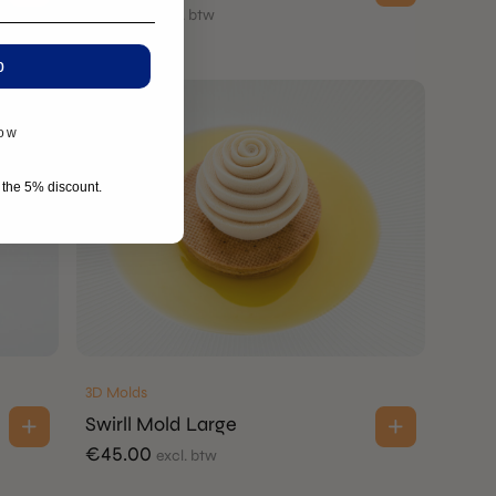
€
35.00
excl. btw
p
now
r the 5% discount.
3D Molds
Swirll Mold Large
€
45.00
excl. btw