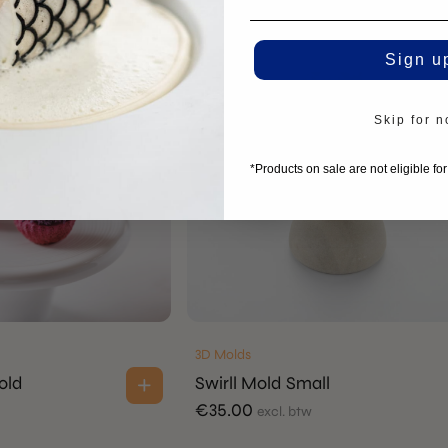
€
45.00
excl. btw
Sign u
Skip for 
*Products on sale are not eligible fo
3D Molds
old
Swirll Mold Small
€
35.00
excl. btw