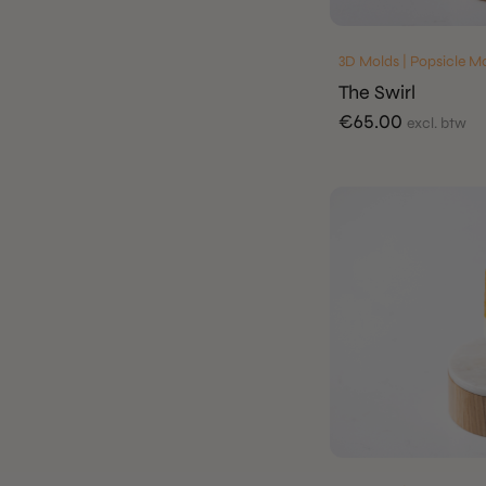
3D Molds | Popsicle M
The Swirl
€
65.00
excl. btw