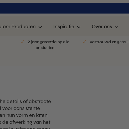
stom Producten
Inspiratie
Over ons
n
2 jaar garantie
op alle
Vertrouwd
en gebrui
producten
he details of abstracte
 voor consistente
den hun vorm en laten
op de afwerking van het