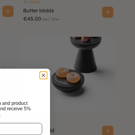
3D Molds
Butter Molds
€
45.00
excl. btw
n and product
And receive 5%
.
3D Molds
Torique Mold