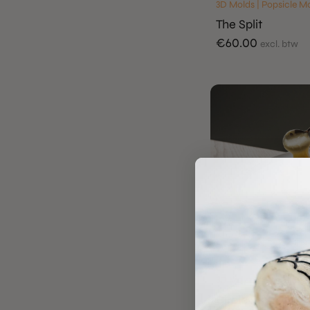
3D Molds | Popsicle M
The Split
€
60.00
excl. btw
3D Molds | Ring Molds
Circle Platform 