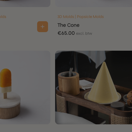
olds
3D Molds | Popsicle Molds
The Cone
€
65.00
excl. btw