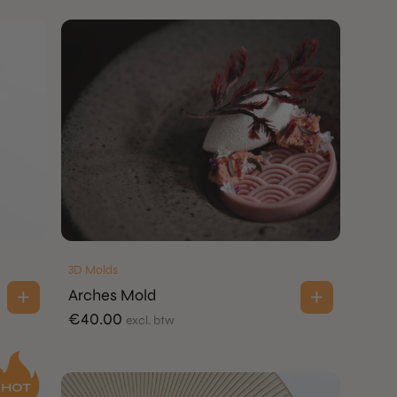
3D Molds
Arches Mold
€
40.00
excl. btw