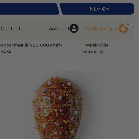
NL
€
|
0
Contact
Account
Winkelwagen
kt door meer dan
20.000 chef-
Wereldwijde
koks
verzending