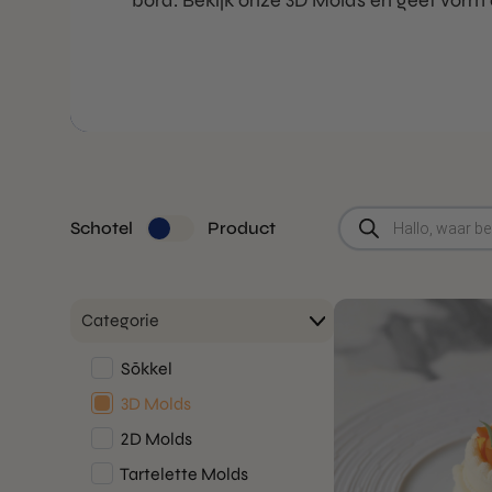
bord. Bekijk onze 3D Molds en geef vorm
Producten
Schotel
Product
zoeken
Categorie
Sōkkel
3D Molds
2D Molds
Tartelette Molds