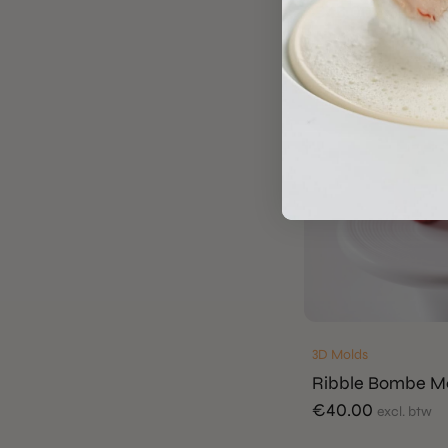
€
45.00
excl. btw
3D Molds
Ribble Bombe M
€
40.00
excl. btw