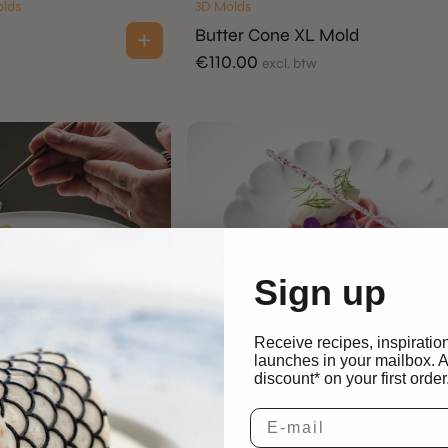
olds
3D Molds
Butter Cone XL Mold
€
110.00
excl. btw
Sign up
Receive recipes, inspiratio
launches in your mailbox. 
discount* on your first order
3D Molds | Ring Molds
Mold
Flower Ring Mold