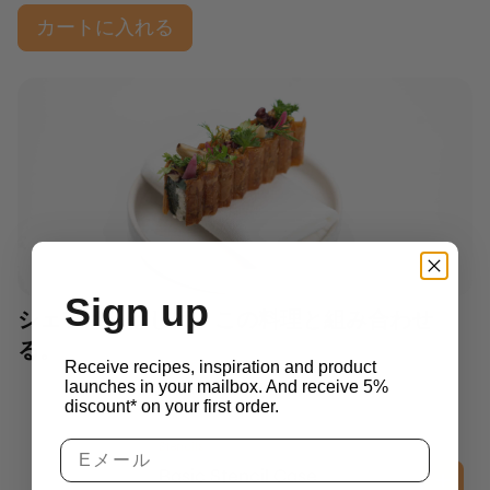
カートに入れる
Sign up
シェフはしばしば、この料理と組み合わせ
る。
Receive recipes, inspiration and product
launches in your mailbox. And receive 5%
discount* on your first order.
Stencils
Basic Stencil Case