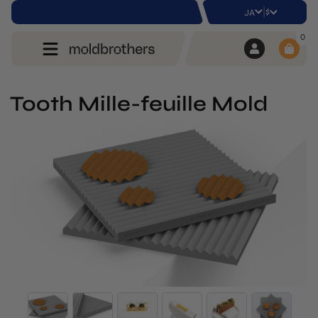
|
$
JA
0
Tooth Mille-feuille Mold