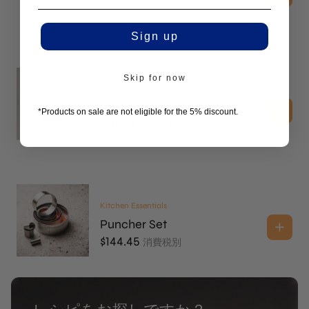
$
52.00
消費税別
Sign up
Skip for now
Sōkkel
Crisp Holder
*Products on sale are not eligible for the 5% discount.
$
28.90
消費税別
Kitchen Essentials
Puncher Set
$
144.45
消費税別