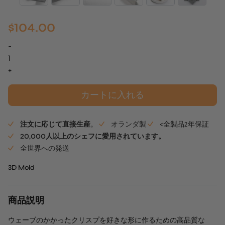
$
104.00
-
ト
ゥ
+
ー
ス
カートに入れる
ミ
ル
注文に応じて直接生産
。
オランダ製
<全製品2年保証
フ
20,000人以上のシェフに愛用されています。
ィ
全世界への発送
ー
ユ
3D Mold
Mold
個
商品説明
ウェーブのかかったクリスプを好きな形に作るための高品質な