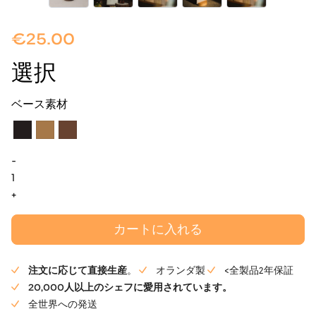
€
25.00
選択
ベース素材
-
ク
リ
+
ス
プ・
カートに入れる
ホ
ル
注文に応じて直接生産
。
オランダ製
<全製品2年保証
ダ
20,000人以上のシェフに愛用されています。
ー
全世界への発送
個