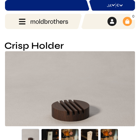
|
€
JA
0
Crisp Holder