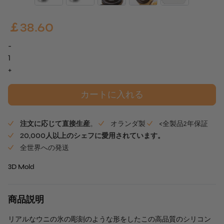
￡
38.60
-
ウ
ニ・
+
キ
ャ
カートに入れる
ビ
ア
注文に応じて直接生産
。
オランダ製
<全製品2年保証
Mold
20,000人以上のシェフに愛用されています。
個
全世界への発送
3D Mold
商品説明
リアルなウニの氷の彫刻のような形をしたこの高品質のシリコン