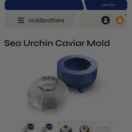
|
£
JA
0
Sea Urchin Caviar Mold