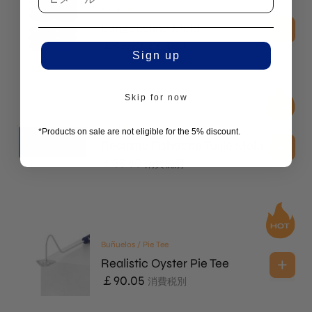
3D Molds
Langoustine Mold
￡
42.90
消費税別
Sign up
Skip for now
2D Molds
*Products on sale are not eligible for the 5% discount.
Realistic Fishbone Tuille Mold
￡
38.60
消費税別
Buñuelos / Pie Tee
Realistic Oyster Pie Tee
￡
90.05
消費税別