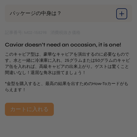
パッケージの中身は？
記事番号: M02-158298
消費税抜き価格
Caviar doesn’t need an occasion, it is one!
このキャビア型は、豪華なキャビアを演出するのに必要なもので
す。水と一緒に冷凍庫に入れ、25グラムまたは50グラムのキャビ
ア缶を入れれば、高級キャビアの出来上がり。ゲストは驚くこと
間違いなし！退屈な角氷は捨てましょう！
*金型を購入すると、最高の結果を出すためのHow-Toカードがも
らえます！
カートに入れる