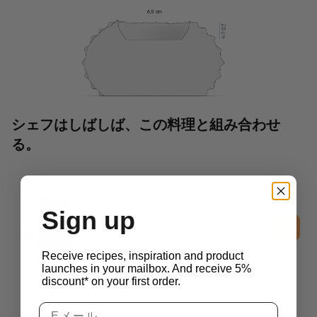
シェフはしばしば、この料理と組み合わせ
る。
2D Molds
Sign up
Coral Tuille Mold
￡
34.30
消費税別
Receive recipes, inspiration and product
launches in your mailbox. And receive 5%
discount* on your first order.