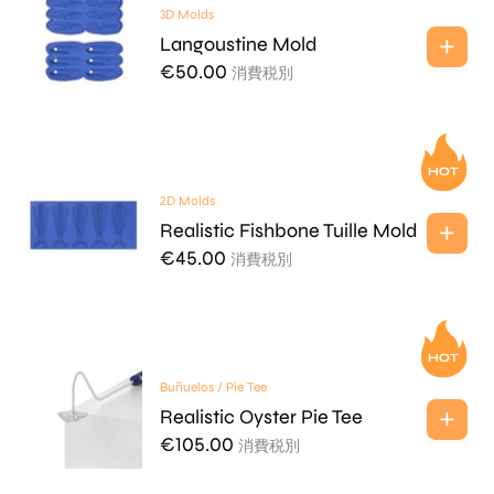
3D Molds
Langoustine Mold
€
50.00
消費税別
2D Molds
Realistic Fishbone Tuille Mold
€
45.00
消費税別
Buñuelos / Pie Tee
Realistic Oyster Pie Tee
€
105.00
消費税別