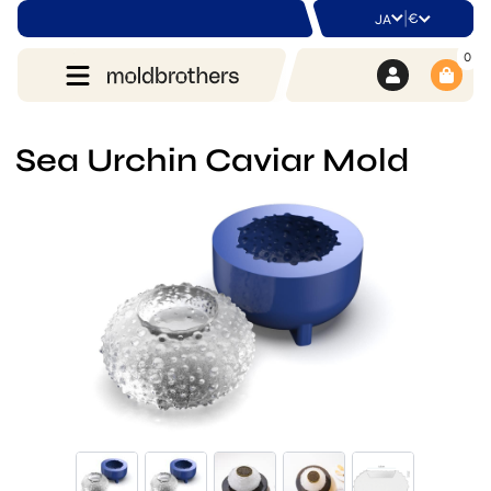
|
€
JA
0
Sea Urchin Caviar Mold