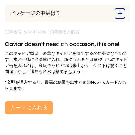
パッケージの中身は？
記事番号: M02-158298
消費税抜き価格
Caviar doesn’t need an occasion, it is one!
このキャビア型は、豪華なキャビアを演出するのに必要なもので
す。水と一緒に冷凍庫に入れ、25グラムまたは50グラムのキャビ
ア缶を入れれば、高級キャビアの出来上がり。ゲストは驚くこと
間違いなし！退屈な角氷は捨てましょう！
*金型を購入すると、最高の結果を出すためのHow-Toカードがも
らえます！
カートに入れる