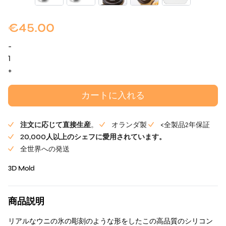
€
45.00
-
ウ
ニ・
+
キ
ャ
カートに入れる
ビ
ア
注文に応じて直接生産
。
オランダ製
<全製品2年保証
Mold
20,000人以上のシェフに愛用されています。
個
全世界への発送
3D Mold
商品説明
リアルなウニの氷の彫刻のような形をしたこの高品質のシリコン