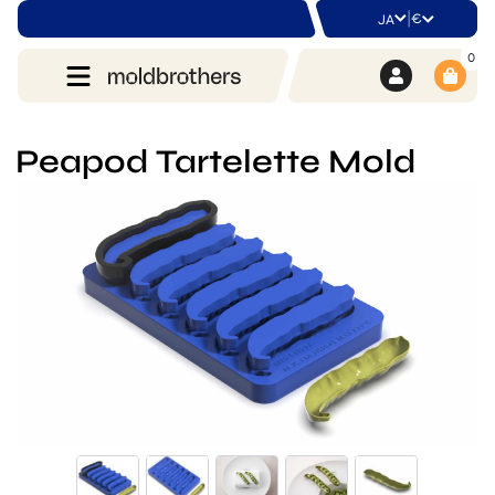
|
€
JA
0
Peapod Tartelette Mold