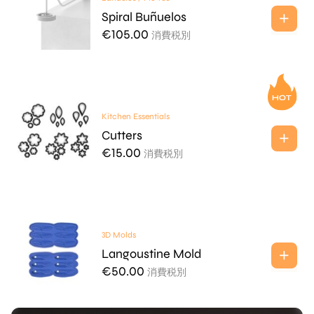
Spiral Buñuelos
€
105.00
消費税別
Kitchen Essentials
Cutters
€
15.00
消費税別
3D Molds
Langoustine Mold
€
50.00
消費税別