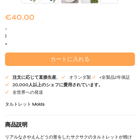
€
40.00
-
ピ
ー
+
ポ
ッ
カートに入れる
ド・
タ
注文に応じて直接生産
。
オランダ製
<全製品2年保証
ル
20,000人以上のシェフに愛用されています。
ト
全世界への発送
レ
ッ
タルトレット Molds
ト
Mold
商品説明
個
リアルなさやえんどうの形をしたサクサクのタルトレットが焼け