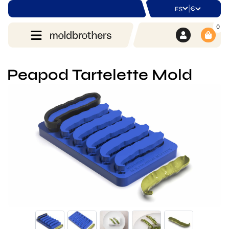
|
€
ES
0
Peapod Tartelette Mold