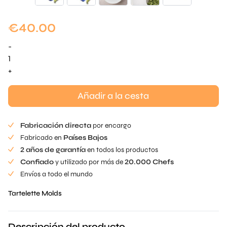
€
40.00
-
Peapod
Tartelette
+
Mold
cantidad
Añadir a la cesta
Fabricación directa
por encargo
Fabricado en
Países Bajos
2 años de garantía
en todos los productos
Confiado
y utilizado por más de
20.000 Chefs
Envíos a todo el mundo
Tartelette Molds
Descripción del producto