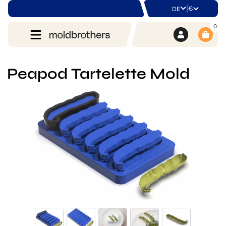
|
€
DE
0
Peapod Tartelette Mold