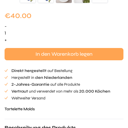
€
40.00
-
Peapod
Tartelette
+
Mold
Menge
In den Warenkorb legen
Direkt hergestellt
auf Bestellung
Hergestellt in
den Niederlanden
2-Jahres-Garantie
auf alle Produkte
Vertraut
und verwendet von mehr als
20.000 Köchen
Weltweiter Versand
Tartelette Molds
Beschreibung des Produkts