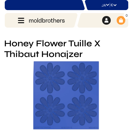
|
€
JA
0
Honey Flower Tuille X
Thibaut Honajzer