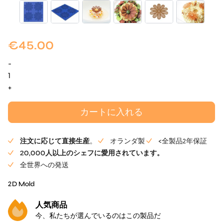
€
45.00
-
ハ
ニ
+
ー・
フ
カートに入れる
ラ
ワ
注文に応じて直接生産
。
オランダ製
<全製品2年保証
ー・
20,000人以上のシェフに愛用されています。
チ
全世界への発送
ュ
イ
2D Mold
ー
人気商品
ル
今、私たちが選んでいるのはこの製品だ
X