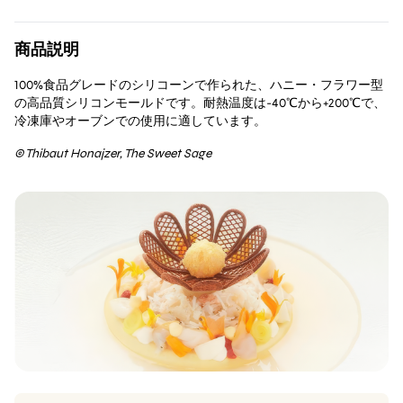
テ
ィ
商品説明
ボ
ー・
100%食品グレードのシリコーンで作られた、ハニー・フラワー型
ホ
の高品質シリコンモールドです。耐熱温度は-40℃から+200℃で、
ナ
冷凍庫やオーブンでの使用に適しています。
ジ
© Thibaut Honajzer, The Sweet Sage
ェ
個