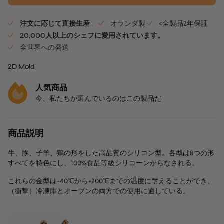
注文に応じて直接生産
。
オランダ製
<全製品2年保証
20,000人以上のシェフに愛用されています。
全世界への発送
2D Mold
人気商品
今、私たちが選んでいるのはこの製品だ
商品説明
牛、豚、子羊、鶏の形をした高品質のシリコン型。各型は8つの形
すべてを特色にし、100%食品等級シリコーンからなされる。
これらの金型は-40℃から+200℃までの温度に耐えることができ、
（衝撃）冷凍庫とオーブンの両方での使用に適している。