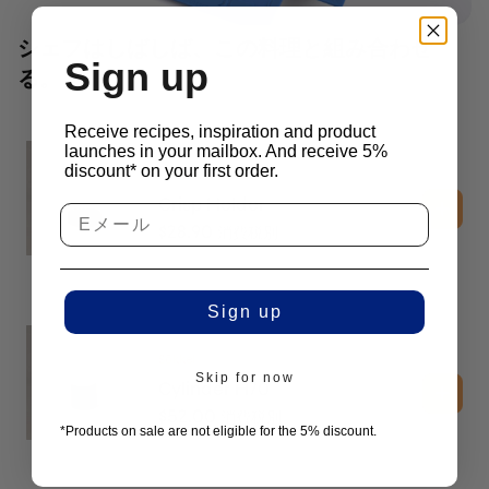
シェフはしばしば、この料理と組み合わせ
Sign up
る。
Receive recipes, inspiration and product
launches in your mailbox. And receive 5%
discount* on your first order.
Sōkkel
Crisp Holder
$
28.90
消費税別
Sign up
Sōkkel
Skip for now
Cylinder H70
$
52.00
消費税別
*Products on sale are not eligible for the 5% discount.