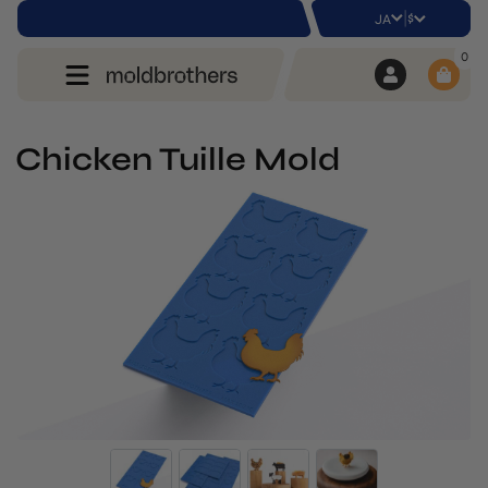
|
$
JA
0
Chicken Tuille Mold