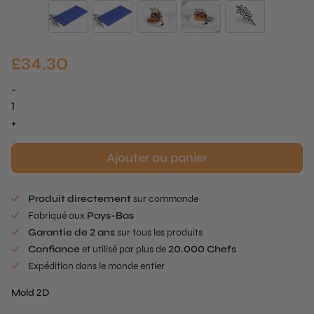
£
34.30
-
quantité
de
+
Sillét
Tuille
Ajouter au panier
Mold
X
Produit directement
sur commande
Alex
Fabriqué aux
Pays-Bas
Dilling
Garantie de 2 ans
sur tous les produits
Confiance
et utilisé par plus de
20.000 Chefs
Expédition dans le monde entier
Mold 2D