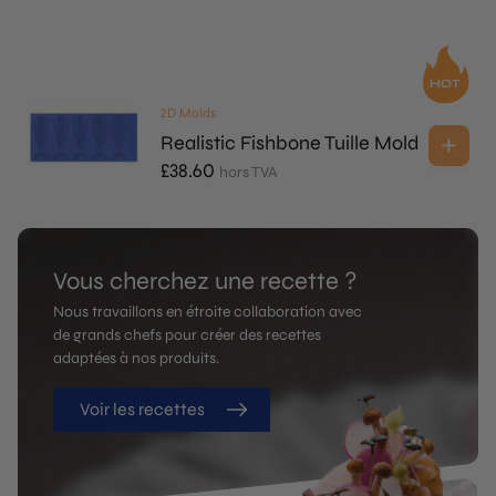
2D Molds
Realistic Fishbone Tuille Mold
£
38.60
hors TVA
Vous cherchez une recette ?
Nous travaillons en étroite collaboration avec
de grands chefs pour créer des recettes
adaptées à nos produits.
Voir les recettes