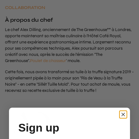
COLLABORATION
À propos du chef
Le chef Alex Dilling, anciennement de The Greenhouse** à Londres,
apporte maintenant sa maîtrise culinaire à l'Hôtel Café Royal,
offrant une expérience gastronomique intime. Largement reconnu
pour ses compétences techniques, Alex poursuit son parcours
créatif avec nous, après le succès de l'émission ''The
Greenhouse''.
Poulet de chasseur
' moule.
Cette fois, nous avons transformé sa tuile à la truffe signature 2019 -
originellement pipée à la main pour son "Ris de Veau à la Truffe
Noire" - en cette "Sillét Tuille Mold". Pour tout achat de moule, vous
recevrez sa recette exclusive de tuille à la truffe !
Sign up