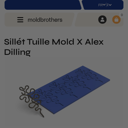
|
£
FR
0
Sillét Tuille Mold X Alex
Dilling