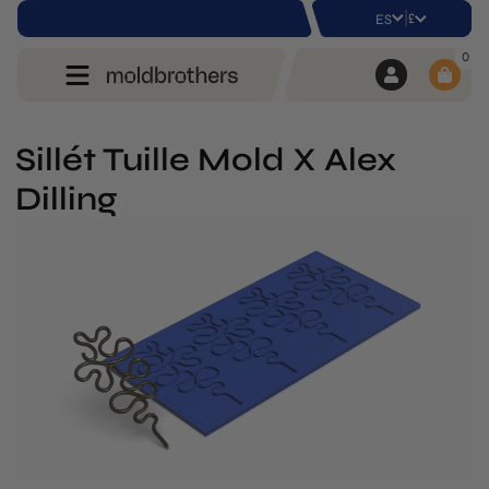
|
£
ES
0
Sillét Tuille Mold X Alex
Dilling