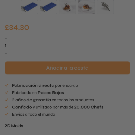
£
34.30
-
Sillét
Tuille
+
Mold
X
Añadir a la cesta
Alex
Dilling
Fabricación directa
por encargo
cantidad
Fabricado en
Países Bajos
2 años de garantía
en todos los productos
Confiado
y utilizado por más de
20.000 Chefs
Envíos a todo el mundo
2D Molds