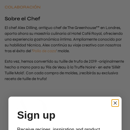
COLABORACIÓN
Sobre el Chef
El chef Alex Dilling, antiguo chef de The Greenhouse** en Londres,
aporta ahora su maestría culinaria al Hotel Café Royal, ofreciendo
una experiencia gastronómica íntima. Ampliamente conocido por
su habilidad técnica, Alex continúa su viaje creativo con nosotros
tras el éxito del '
Pollo de caza
' molde.
Esta vez, hemos convertido su tuille de trufa de 2019 -originalmente
hecho a mano para su 'Ris de Veau à la Truffe Noire'- en este 'Sillét
Tuille Mold'. Con cada compra de moldes, ¡recibirás su exclusiva
receta de tuille de trufa!
Sign up
Receive recipes, inspiration and product