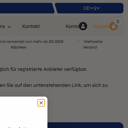
DE
£
|
0
ns
Kontakt
Konto
Wagen
nd verwendet von mehr als
20.000
Weltweiter
Köchen
Versand
ich für registrierte Anbieter verfügbar.
ken Sie auf den untenstehenden Link, um sich zu