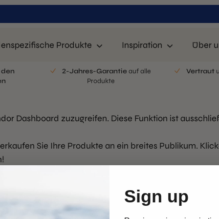
enspezifische Produkte
Inspiration
Über u
n
den
2-Jahres-Garantie
auf alle
Vertraut
u
en
Produkte
ndor Dashboard zuzugreifen. Diese Funktion ist ausschließl
rkaufen Sie Ihre Produkte an ein breites Publikum. Klic
n!
Sign up