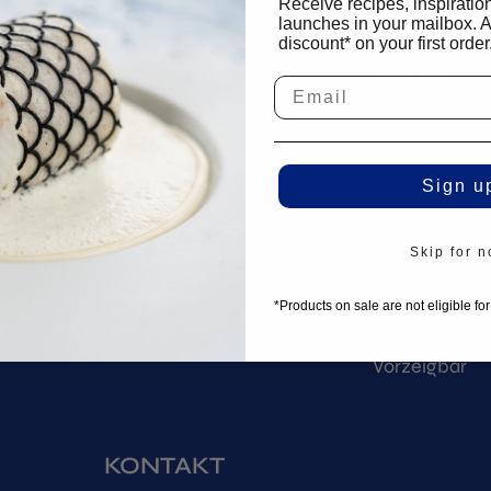
Receive recipes, inspiratio
launches in your mailbox. 
discount* on your first order
DIENST
SHOP
FAQ
3D-Molds
Lieferung
Tuille-Forme
Rückgabepolitik
Tartelette Mo
Sign u
Bestellungen
Press-Kits
Skip for 
Kontakt
Buñuelos / To
Mein Konto
Schablonen
*Products on sale are not eligible fo
Küchenutensi
Vorzeigbar
KONTAKT