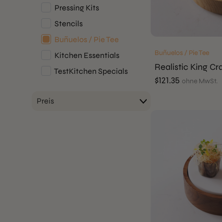
Pressing Kits
Stencils
Buñuelos / Pie Tee
Buñuelos / Pie Tee
Kitchen Essentials
Realistic King Cr
TestKitchen Specials
$
121.35
ohne MwSt.
Preis