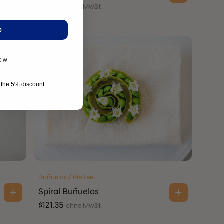
$
121.35
ohne MwSt.
p
now
r the 5% discount.
Buñuelos / Pie Tee
Spiral Buñuelos
$
121.35
ohne MwSt.