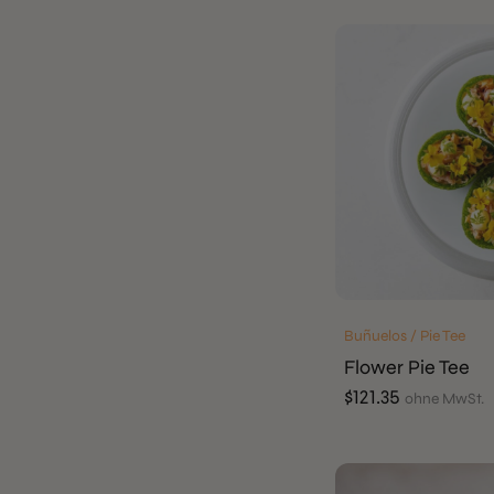
Buñuelos / Pie Tee
Flower Pie Tee
$
121.35
ohne MwSt.