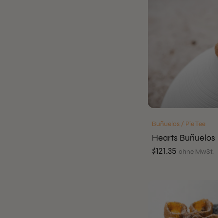
Buñuelos / Pie Tee
Hearts Buñuelos
$
121.35
ohne MwSt.