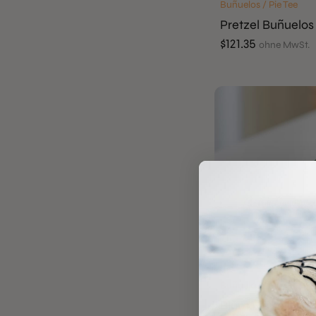
Buñuelos / Pie Tee
Pretzel Buñuelos
$
121.35
ohne MwSt.
Buñuelos / Pie Tee
Blóm Pie Tee