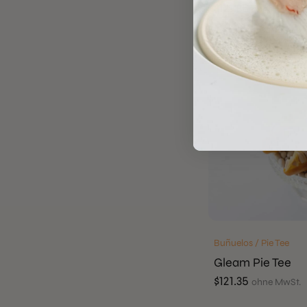
$
121.35
ohne MwSt.
Buñuelos / Pie Tee
Gleam Pie Tee
$
121.35
ohne MwSt.