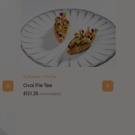
Buñuelos / Pie Tee
Oval Pie Tee
$
121.35
ohne MwSt.