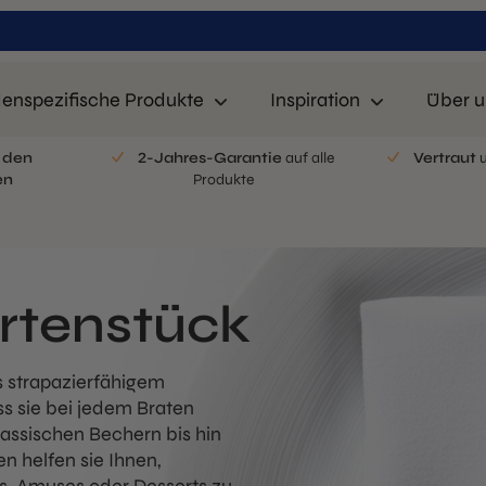
enspezifische Produkte
Inspiration
Über u
n
den
2-Jahres-Garantie
auf alle
Vertraut
u
en
Produkte
ortenstück
s strapazierfähigem
ss sie bei jedem Braten
lassischen Bechern bis hin
en helfen sie Ihnen,