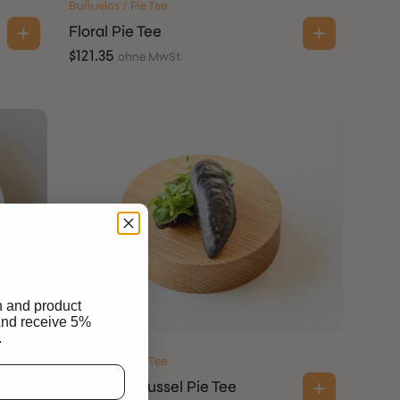
Buñuelos / Pie Tee
Floral Pie Tee
$
121.35
ohne MwSt.
n and product
And receive 5%
.
Buñuelos / Pie Tee
Realistic Mussel Pie Tee