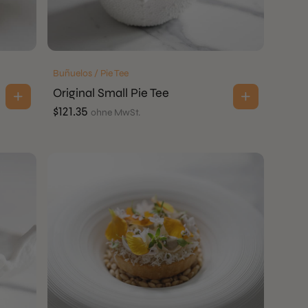
Buñuelos / Pie Tee
Original Small Pie Tee
$
121.35
ohne MwSt.