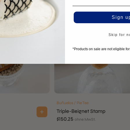
$
121.35
ohne MwSt.
Sign u
Skip for 
*Products on sale are not eligible fo
Buñuelos / Pie Tee
Triple-Beignet Stamp
$
150.25
ohne MwSt.