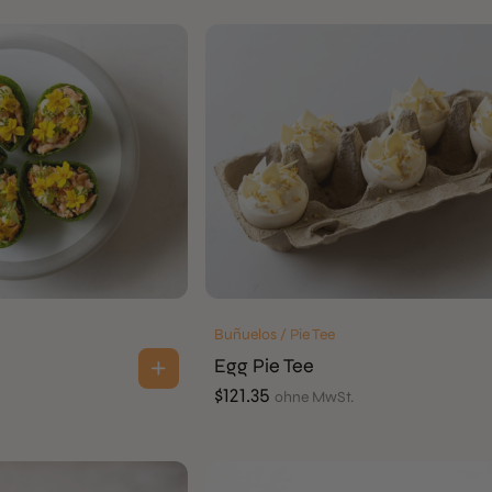
Buñuelos / Pie Tee
Egg Pie Tee
$
121.35
ohne MwSt.