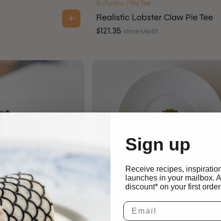
Buñuelos / Pie Tee
Realistic Lobster Claw Pie Tee
$
121.35
ohne MwSt.
Sign up
Receive recipes, inspiratio
launches in your mailbox. 
discount* on your first order
Buñuelos / Pie Tee
Skarpa Pie Tee