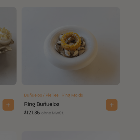
Buñuelos / Pie Tee | Ring Molds
Ring Buñuelos
$
121.35
ohne MwSt.