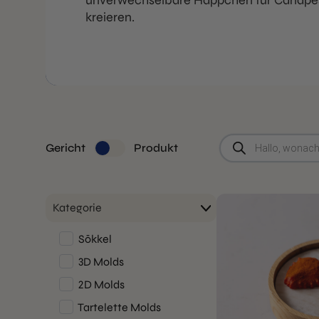
unverwechselbare Häppchen für Canapés
kreieren.
Suche
Gericht
Produkt
nach
Produkten
Kategorie
Sōkkel
3D Molds
2D Molds
Tartelette Molds