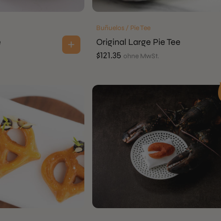
Buñuelos / Pie Tee
e
Original Large Pie Tee
$
121.35
ohne MwSt.