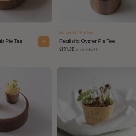
Buñuelos / Pie Tee
ab Pie Tee
Realistic Oyster Pie Tee
$
121.35
ohne MwSt.