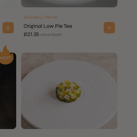
Buñuelos / Pie Tee
Original Low Pie Tee
$
121.35
ohne MwSt.