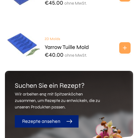
€
45.00
ohne MwSt.
2D Molds
Yarrow Tuille Mold
€
40.00
ohne MwSt.
Suchen Sie ein Rezept?
Wir arbeiten eng mit Spitzenköchen
zusammen, um Rezepte zu entwickeln, die zu
unseren Produkten passen.
Rezepte ansehen