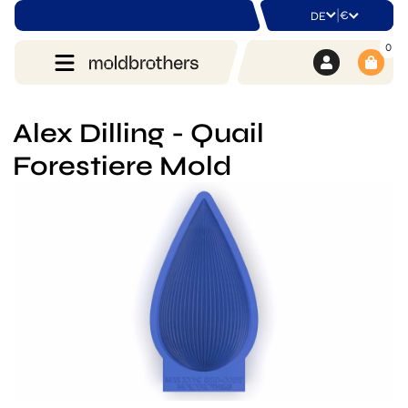
|
€
DE
0
Alex Dilling - Quail
Forestiere Mold