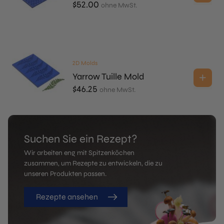
$
52.00
ohne MwSt.
2D Molds
Yarrow Tuille Mold
$
46.25
ohne MwSt.
Suchen Sie ein Rezept?
Wir arbeiten eng mit Spitzenköchen
zusammen, um Rezepte zu entwickeln, die zu
unseren Produkten passen.
Rezepte ansehen