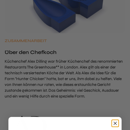
ZUSAMMENARBEIT
Über den Chefkoch
Küchenchef Alex Dilling war früher Küchenchef des renommierten
Restaurants The Greenhouse** in London. Alex gilt als einer der
technisch versiertesten Köche der Welt. Als Alex die Idee für die
Form "Hunter Chicken" hatte, bat er uns, ihm dabei zu helfen. Viele
von Ihnen können nur raten, wie dieses erstaunliche Gericht
zustande gekommen ist. Das Geheimnis: viel Geschick, Ausdauer
und ein wenig Hilfe durch eine spezielle Form.