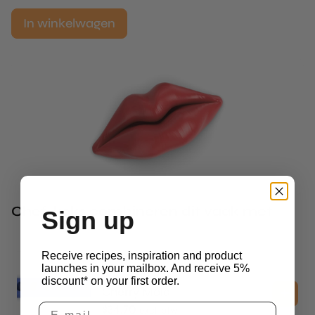
In winkelwagen
Chef-koks combineren dit vaak met
Sign up
Receive recipes, inspiration and product
launches in your mailbox. And receive 5%
3D Molds
discount* on your first order.
Cherry Mold
$
34.70
excl. btw