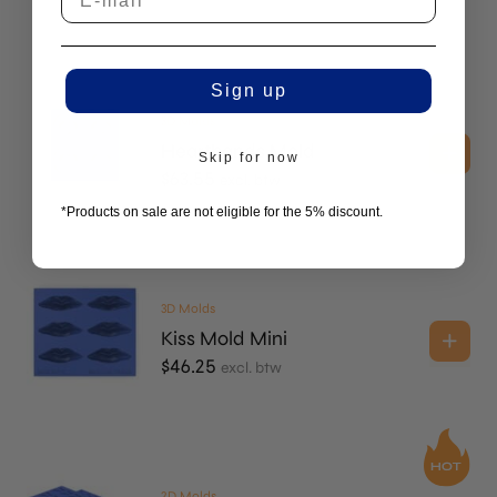
Sign up
3D Molds
Hearthands Mold
Skip for now
$
63.55
excl. btw
*Products on sale are not eligible for the 5% discount.
3D Molds
Kiss Mold Mini
$
46.25
excl. btw
2D Molds