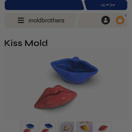
|
$
NL
0
Kiss Mold