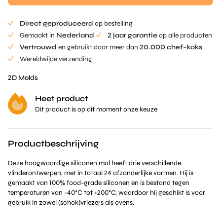
€90,00.
is:
€70,00.
Direct geproduceerd
op bestelling
Gemaakt in
Nederland
2 jaar garantie
op alle producten
Vertrouwd
en gebruikt door meer dan
20.000 chef-koks
Wereldwijde verzending
2D Molds
Heet product
Dit product is op dit moment onze keuze
Productbeschrijving
Deze hoogwaardige siliconen mal heeft drie verschillende
vlinderontwerpen, met in totaal 24 afzonderlijke vormen. Hij is
gemaakt van 100% food-grade siliconen en is bestand tegen
temperaturen van -40°C tot +200°C, waardoor hij geschikt is voor
gebruik in zowel (schok)vriezers als ovens.