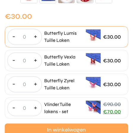
€
30.00
Butterfly Lumis
-
+
€
30.00
Tuille Laken
Butterfly Vexla
-
+
€
30.00
Tuille Laken
Butterfly Zyrel
-
+
€
30.00
Tuille Laken
€
90.00
Vlinder Tuille
-
+
Oorspronkeli
lakens - set
€
70.00
prijs
Huidige
was:
prijs
In winkelwagen