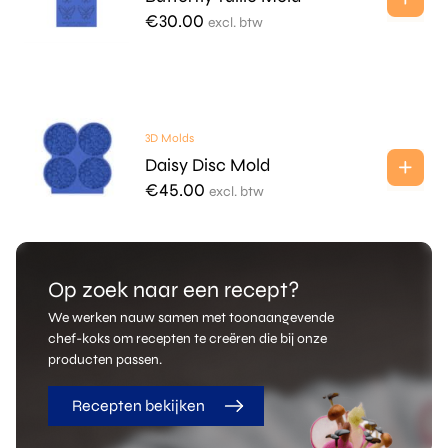
€
30.00
excl. btw
3D Molds
Daisy Disc Mold
€
45.00
excl. btw
Op zoek naar een recept?
We werken nauw samen met toonaangevende
chef-koks om recepten te creëren die bij onze
producten passen.
Recepten bekijken