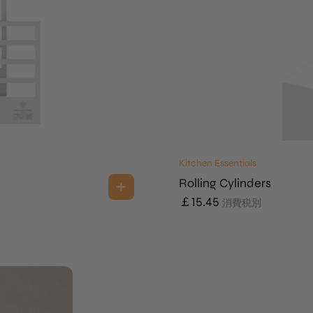
Kitchen Essentials
Rolling Cylinders
￡
15.45
消費税別