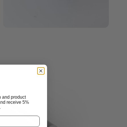
n and product
And receive 5%
.