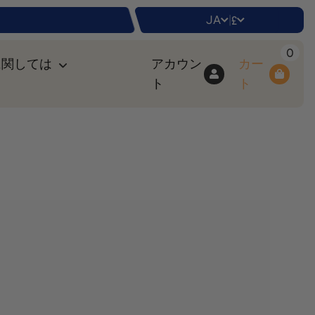
JA
£
|
0
に関しては
アカウン
カー
ト
ト