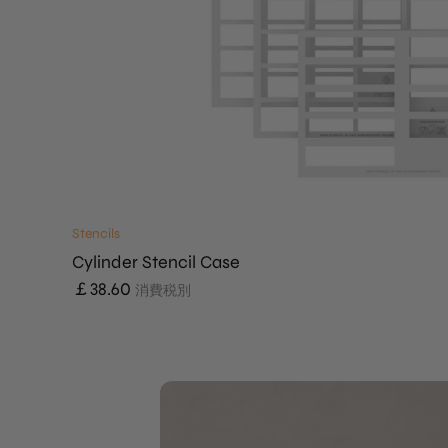
Stencils
Cylinder Stencil Case
￡
38.60
消費税別