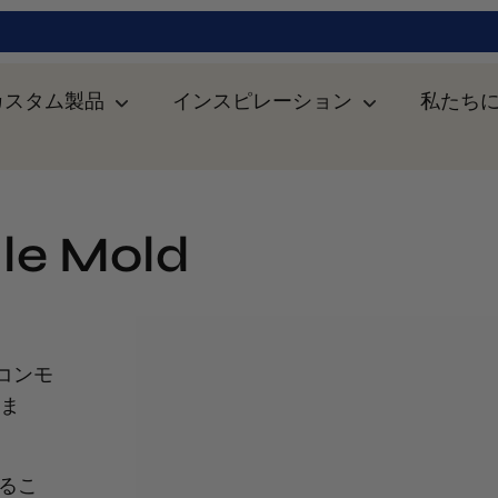
カスタム製品
インスピレーション
私たち
lle Mold
コンモ
いま
えるこ