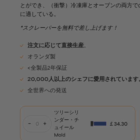
とができ、（衝撃）冷凍庫とオーブンの両方で
に適している。
*スクレーパーを無料で差し上げます！
注文に応じて直接生産
。
オランダ製
<全製品2年保証
20,000人以上のシェフに愛用されています
全世界への発送
ツリーシリ
ンダー・チ
-
+
￡
34.30
ュイール
Mold