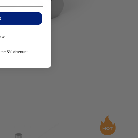
p
now
r the 5% discount.