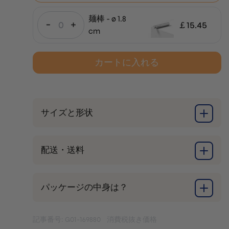
麺棒 - ø 1.8
-
+
￡
15.45
cm
カートに入れる
サイズと形状
配送・送料
パッケージの中身は？
記事番号: G01-169880
消費税抜き価格