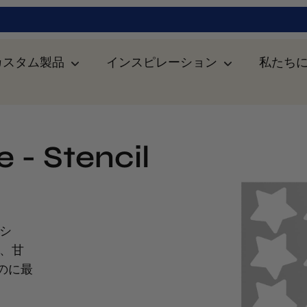
カスタム製品
インスピレーション
私たち
e - Stencil
ンシ
て、甘
のに最