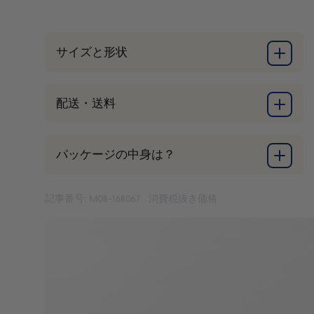
ル
ト
レ
サイズと形状
ッ
ト
-
配送・送料
ス
テ
ン
パッケージの中身は？
シ
ル
記事番号: M08-168067
消費税抜き価格
個