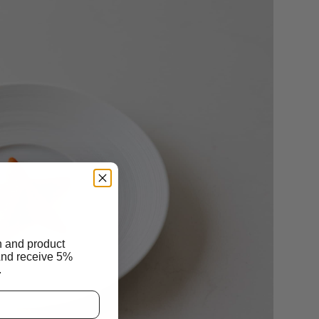
n and product
And receive 5%
.