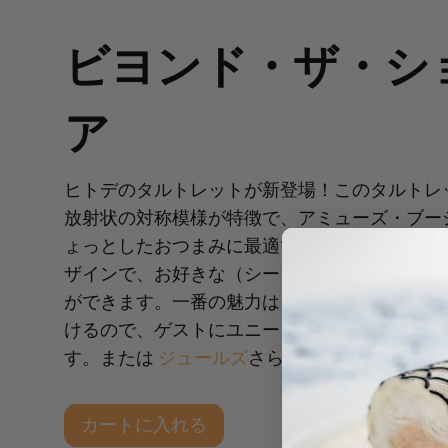
ビヨンド・ザ・シ
ア
ヒトデのタルトレットが新登場！このタルトレ
放射状の対称模様が特徴で、アミューズ・ブー
ょっとしたおつまみに最適です。超リアルなヒ
ザインで、お好きな（シーフードの）具材を詰
ができます。一番の魅力は？ひっくり返さずに
けるので、ゲストにユニークで印象的な演出が
す。または
ジュールズ
さらにタルトレットで覆
カートに入れる