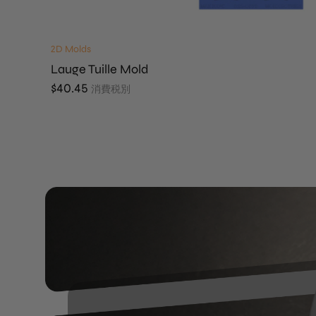
2D Molds
Lauge Tuille Mold
$
40.45
消費税別