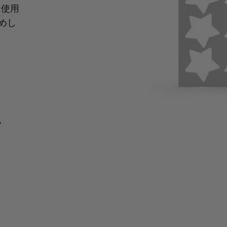
は使用
めし
。