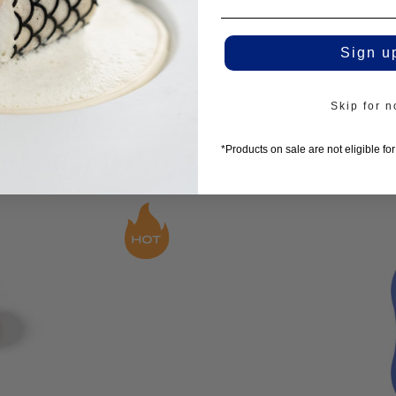
Sign u
Skip for 
*Products on sale are not eligible fo
理と組み合わせる。