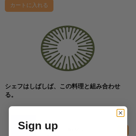
カートに入れる
シェフはしばしば、この料理と組み合わせ
る。
2D Molds
Sign up
Crown Tuille Mold