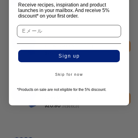
$
52.00
消費税別
Receive recipes, inspiration and product
launches in your mailbox. And receive 5%
discount* on your first order.
2D Molds
Etoile Grid Mold - 1 pc
$
20.80
消費税別
Sign up
Skip for now
2D Molds
*Products on sale are not eligible for the 5% discount.
Grid Mold - 1 pc
$
20.80
消費税別