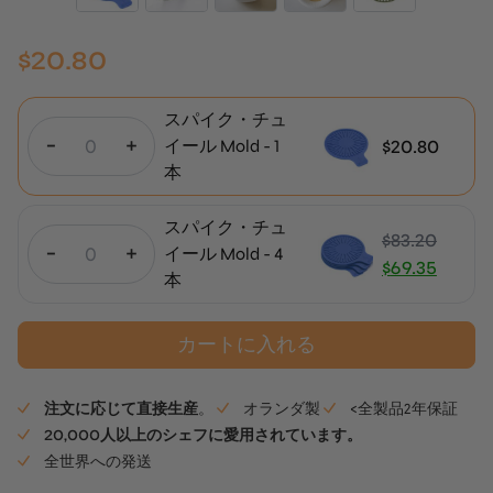
$
20.80
スパイク・チュ
-
+
$
20.80
イール Mold - 1
本
スパイク・チュ
$
83.20
-
+
イール Mold - 4
元
$
69.35
本
の
現
価
在
カートに入れる
格
の
は
価
$83.20
格
注文に応じて直接生産
。
オランダ製
<全製品2年保証
で
は
20,000人以上のシェフに愛用されています。
す。
$69.35
全世界への発送
で