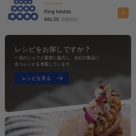
Ring Molds
Ring Molds
$
46.25
消費税別
レシピをお探しですか？
一流のシェフと緊密に協力し、当社の製品に
合うレシピを考案しています。
レシピを見る