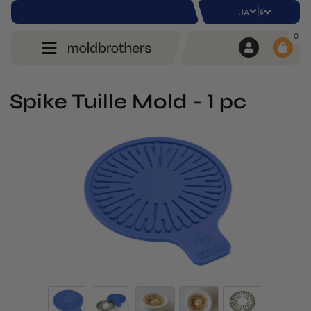
|
$
JA
0
Spike Tuille Mold - 1 pc