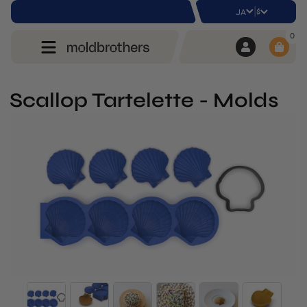
|
$
JA
0
Scallop Tartelette - Molds