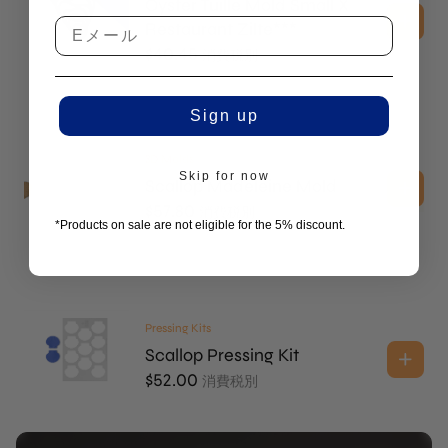
Oyster Tuille Mold Small X
Restaurant Zilte***
$
40.45
消費税別
Sign up
3D Molds
Skip for now
Scallop Madeleine Mold
$
57.80
消費税別
*Products on sale are not eligible for the 5% discount.
Pressing Kits
Scallop Pressing Kit
$
52.00
消費税別