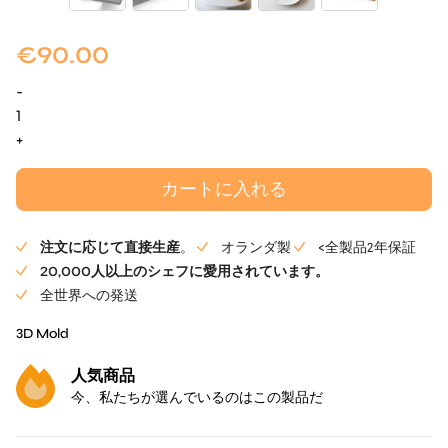
€
90.00
-
ミ
ル
+
フ
ィ
カートに入れる
ー
ユ
注文に応じて直接生産
。
オランダ製
<全製品2年保証
Mold
20,000人以上のシェフに愛用されています。
オ
全世界への発送
リ
ジ
3D Mold
ナ
人気商品
ル
今、私たちが選んでいるのはこの製品だ
個
体