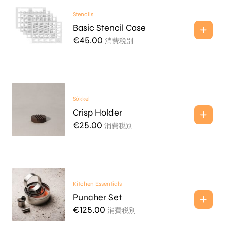
Stencils
Basic Stencil Case
€
45.00
消費税別
Sōkkel
Crisp Holder
€
25.00
消費税別
Kitchen Essentials
Puncher Set
€
125.00
消費税別