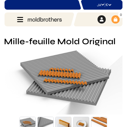
|
€
JA
0
Mille-feuille Mold Original