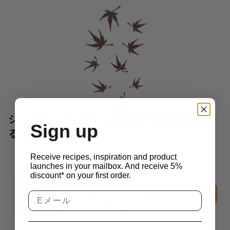
シェフはしばしば、この料理と組み合わせ
Sign up
る。
Receive recipes, inspiration and product
launches in your mailbox. And receive 5%
discount* on your first order.
2D Molds
Mini Maple Leaf Tuille Mold
$
34.70
消費税別