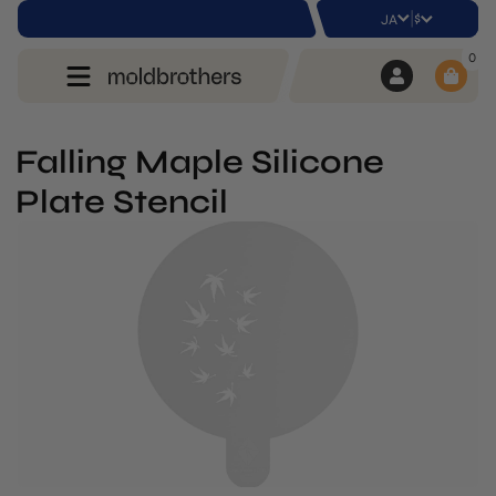
|
$
JA
0
Falling Maple Silicone
Plate Stencil