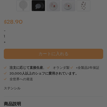
$
28.90
-
フ
ォ
+
ー
リ
カートに入れる
ン
グ・
注文に応じて直接生産
。
オランダ製
<全製品2年保証
メ
20,000人以上のシェフに愛用されています。
ー
全世界への発送
プ
ル・
ステンシル
シ
リ
商品説明
コ