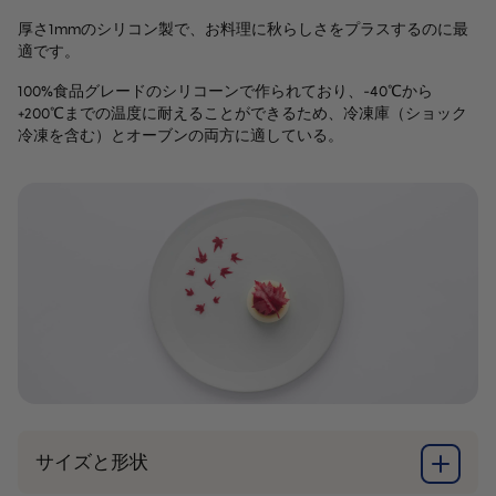
ン
厚さ1mmのシリコン製で、お料理に秋らしさをプラスするのに最
プ
適です。
レ
100%食品グレードのシリコーンで作られており、-40℃から
ー
+200℃までの温度に耐えることができるため、冷凍庫（ショック
ト・
冷凍を含む）とオーブンの両方に適している。
ス
テ
ン
シ
ル
個
サイズと形状