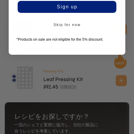
Sign up
3D Molds
Skip for now
Leaf Disc Mold
$
52.00
消費税別
*Products on sale are not eligible for the 5% discount.
Pressing Kits
Leaf Pressing Kit
$
92.45
消費税別
レシピをお探しですか？
一流のシェフと緊密に協力し、当社の製品に
合うレシピを考案しています。