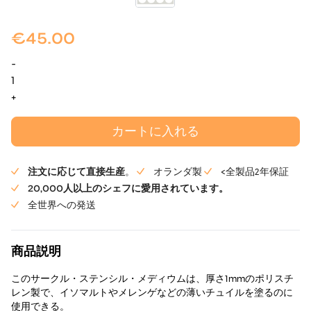
€
45.00
-
サ
ー
+
ク
ル・
カートに入れる
ス
テ
注文に応じて直接生産
。
オランダ製
<全製品2年保証
ン
20,000人以上のシェフに愛用されています。
シ
全世界への発送
ル
9cm
商品説明
このサークル・ステンシル・メディウムは、厚さ1mmのポリスチ
レン製で、イソマルトやメレンゲなどの薄いチュイルを塗るのに
使用できる。