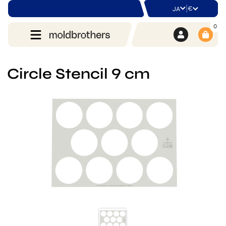
|
€
JA
0
Circle Stencil 9 cm