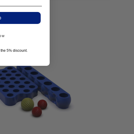
p
now
r the 5% discount.