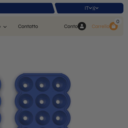
IT
£
|
0
o
Contatto
Conto
Carrello