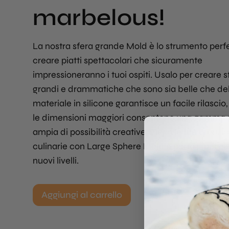
marbelous!
La nostra sfera grande Mold è lo strumento perfe
creare piatti spettacolari che sicuramente
impressioneranno i tuoi ospiti. Usalo per creare s
grandi e drammatiche che sono sia belle che deli
materiale in silicone garantisce un facile rilascio
le dimensioni maggiori consentono una gamma 
ampia di possibilità creative. Eleva le tue creazio
culinarie con Large Sphere Mold e porta i tuoi pia
nuovi livelli.
Aggiungi al carrello