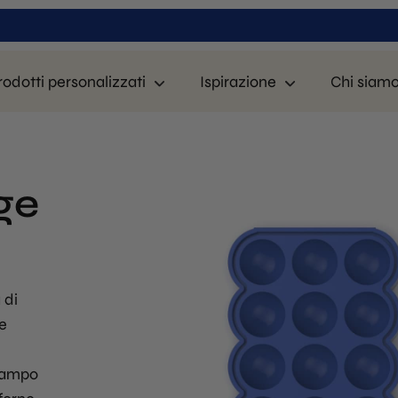
rodotti personalizzati
Ispirazione
Chi siam
ge
 di
ne
stampo