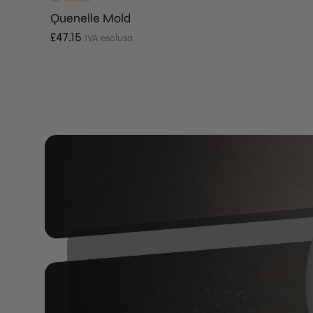
Quenelle Mold
£
47.15
IVA esclusa