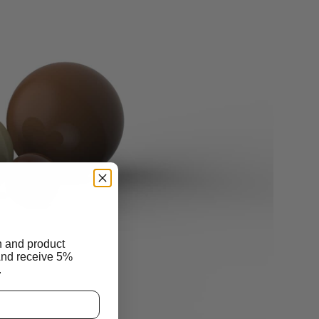
n and product
And receive 5%
.