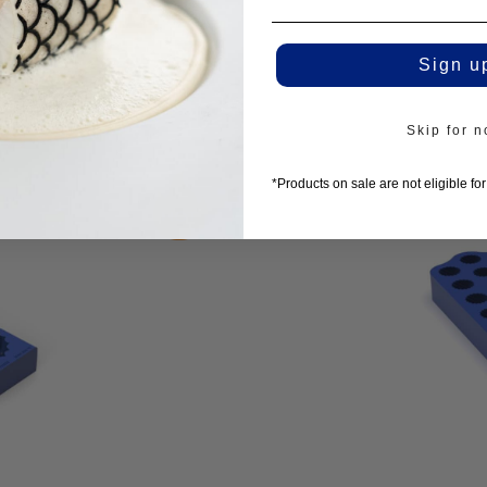
Sign u
sso con
Skip for 
*Products on sale are not eligible fo