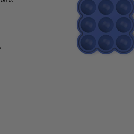
forno.
f
.