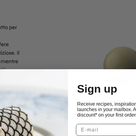
tto per
fere
ziose. Il
, mentre
più
ni
Sign up
tti a
Receive recipes, inspiratio
launches in your mailbox. 
discount* on your first order