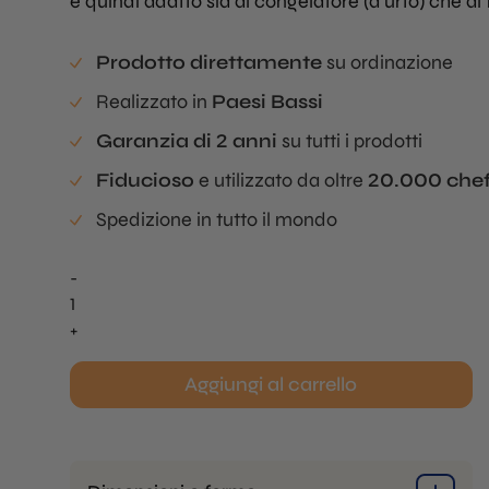
è quindi adatto sia al congelatore (d'urto) che al 
Prodotto direttamente
su ordinazione
Realizzato in
Paesi Bassi
Garanzia di 2 anni
su tutti i prodotti
Fiducioso
e utilizzato da oltre
20.000 che
Spedizione in tutto il mondo
-
Sfera
Mold
+
Grande
quantità
Aggiungi al carrello