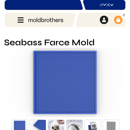
|
€
IT
0
Seabass Farce Mold