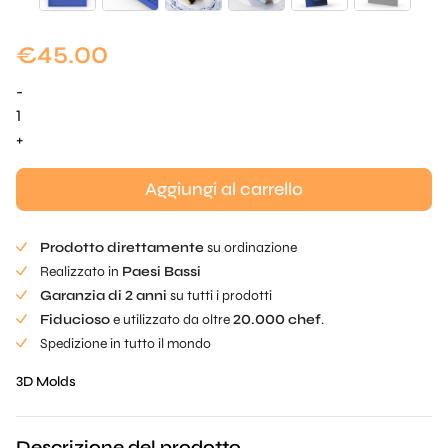
€
45.00
-
Spigola
Farce
+
Mold
quantità
Aggiungi al carrello
Prodotto direttamente
su ordinazione
Realizzato in
Paesi Bassi
Garanzia di 2 anni
su tutti i prodotti
Fiducioso
e utilizzato da oltre
20.000 chef
.
Spedizione in tutto il mondo
3D Molds
Descrizione del prodotto