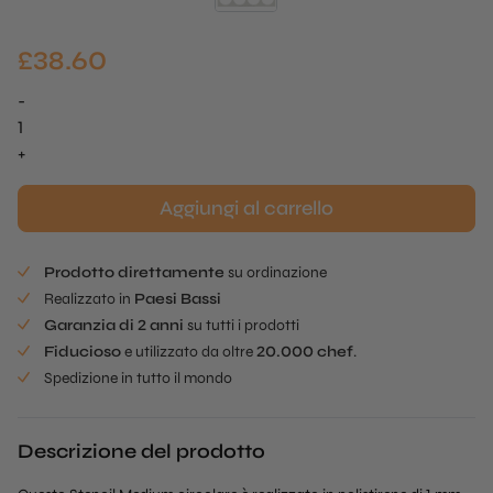
£
38.60
-
Stencil
cerchio
+
9
cm
Aggiungi al carrello
quantità
Prodotto direttamente
su ordinazione
Realizzato in
Paesi Bassi
Garanzia di 2 anni
su tutti i prodotti
Fiducioso
e utilizzato da oltre
20.000 chef
.
Spedizione in tutto il mondo
Descrizione del prodotto