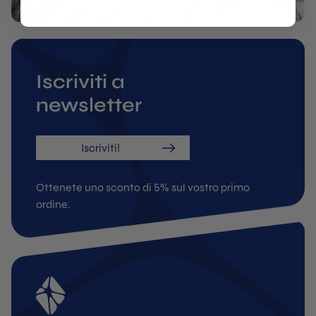
Iscriviti a
newsletter
Iscriviti!
Ottenete uno sconto di 5% sul vostro primo
ordine.