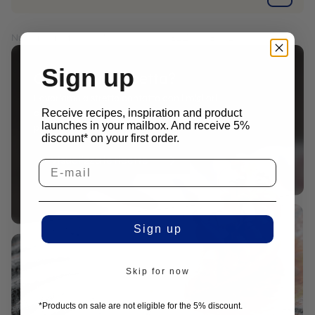
Numero di articolo: M09-195690
PREZZI IVA ESCLUSA
Sign up
Cercate una ricetta?
Lavoriamo a stretto contatto con i migliori
Receive recipes, inspiration and product
chef per creare ricette adatte ai nostri
launches in your mailbox. And receive 5%
prodotti.
discount* on your first order.
Visualizza le ricette
Sign up
Skip for now
*Products on sale are not eligible for the 5% discount.