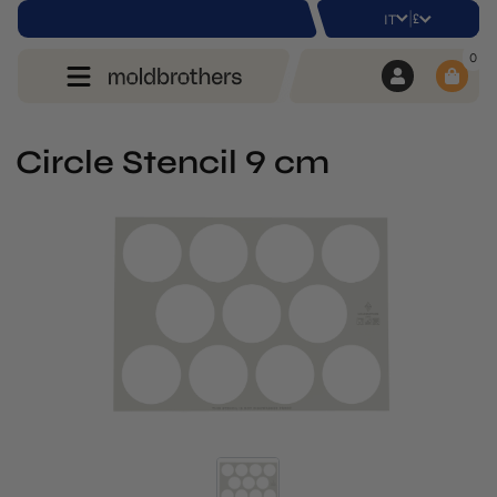
|
£
IT
0
Circle Stencil 9 cm