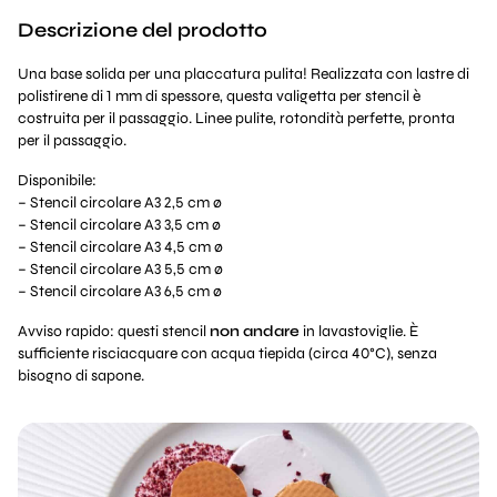
Descrizione del prodotto
Una base solida per una placcatura pulita! Realizzata con lastre di
polistirene di 1 mm di spessore, questa valigetta per stencil è
costruita per il passaggio. Linee pulite, rotondità perfette, pronta
per il passaggio.
Disponibile:
– Stencil circolare A3 2,5 cm ø
– Stencil circolare A3 3,5 cm ø
– Stencil circolare A3 4,5 cm ø
– Stencil circolare A3 5,5 cm ø
– Stencil circolare A3 6,5 cm ø
Avviso rapido: questi stencil
non andare
in lavastoviglie. È
sufficiente risciacquare con acqua tiepida (circa 40°C), senza
bisogno di sapone.