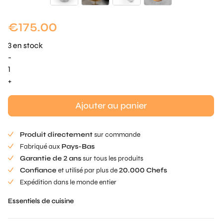
€
175.00
3 en stock
-
quantité
de
+
Ice
Ball
Ajouter au panier
Press
Produit directement
sur commande
Fabriqué aux
Pays-Bas
Garantie de 2 ans
sur tous les produits
Confiance
et utilisé par plus de
20.000 Chefs
Expédition dans le monde entier
Essentiels de cuisine