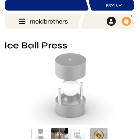
|
€
FR
0
Ice Ball Press